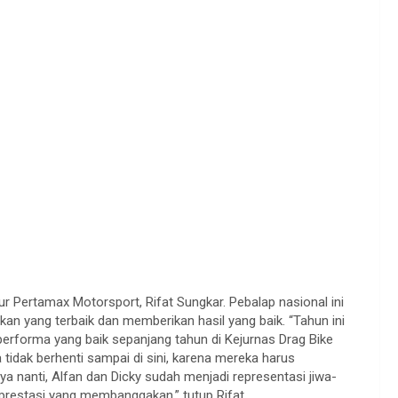
ur Pertamax Motorsport, Rifat Sungkar. Pebalap nasional ini
n yang terbaik dan memberikan hasil yang baik. “Tahun ini
rforma yang baik sepanjang tahun di Kejurnas Drag Bike
tidak berhenti sampai di sini, karena mereka harus
ya nanti, Alfan dan Dicky sudah menjadi representasi jiwa-
prestasi yang membanggakan,” tutup Rifat.