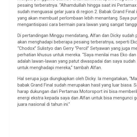
pesaing terberatnya. “Alhamduillah hingga saat ini Pertama
sudah menguasai gelar juara di region 2. Babak Grand Final i
yang akan membuat perlombaan lebih menantang. Saya pun s
mengantisipasi cara bermain para lawan yang sangat tanggu
Di pertandingan Minggu mendatang, Alfan dan Dicky sudah p
akan menghadapi beberapa pesaing terberatnya, seperti Ek
“Chodox” Sulistyo dan Gerry “Percil” Setyawan yang juga me
perhatian khusus untuk mereka. “Saya menilai mas Eko dan
adalah lawan-lawan yang patut diwaspadai dan saya sudah 
untuk menghadapi mereka,” tambah Alfan.
Hal serupa juga diungkapkan oleh Dicky. Ia mengatakan, “M
babak Grand Final sudah merupakan hasil yang luar biasa. 
harap dukungan dari Pertamax Motorsport ini bisa member
energi ekstra kepada saya dan Alfan untuk bisa mengunci g
juara nasional di tahun ini.”