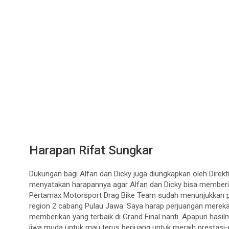
Harapan Rifat Sungkar
Dukungan bagi Alfan dan Dicky juga diungkapkan oleh Direkt
menyatakan harapannya agar Alfan dan Dicky bisa memberika
Pertamax Motorsport Drag Bike Team sudah menunjukkan pe
region 2 cabang Pulau Jawa. Saya harap perjuangan mereka 
memberikan yang terbaik di Grand Final nanti. Apapun hasiln
jiwa muda untuk mau terus berjuang untuk meraih prestasi-