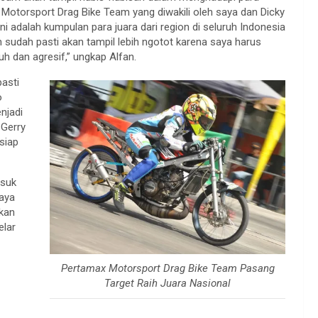
x Motorsport Drag Bike Team yang diwakili oleh saya dan Dicky
ni adalah kumpulan para juara dari region di seluruh Indonesia
udah pasti akan tampil lebih ngotot karena saya harus
h dan agresif,” ungkap Alfan.
asti
o
njadi
 Gerry
siap
asuk
Saya
ikan
elar
Pertamax Motorsport Drag Bike Team Pasang
Target Raih Juara Nasional