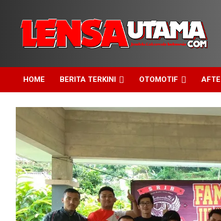
Skip
to
content
Jendela Cakrawala Indonesia
LensaUtama
HOME
BERITA TERKINI
OTOMOTIF
AFT