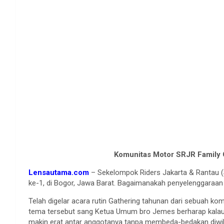
Komunitas Motor SRJR Family G
Lensautama.com
– Sekelompok Riders Jakarta & Rantau (
ke-1, di Bogor, Jawa Barat. Bagaimanakah penyelenggaraan 
Telah digelar acara rutin Gathering tahunan dari sebuah k
tema tersebut sang Ketua Umum bro Jemes berharap kalau 
makin erat antar anggotanya tanpa membeda-bedakan diwil