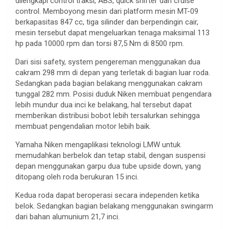
dilengkapi control traksi, ABS, quick shifter dan cruise
control. Memboyong mesin dari platform mesin MT-09
berkapasitas 847 cc, tiga silinder dan berpendingin cair,
mesin tersebut dapat mengeluarkan tenaga maksimal 113
hp pada 10000 rpm dan torsi 87,5 Nm di 8500 rpm.
Dari sisi safety, system pengereman menggunakan dua
cakram 298 mm di depan yang terletak di bagian luar roda.
Sedangkan pada bagian belakang menggunakan cakram
tunggal 282 mm. Posisi duduk Niken membuat pengendara
lebih mundur dua inci ke belakang, hal tersebut dapat
memberikan distribusi bobot lebih tersalurkan sehingga
membuat pengendalian motor lebih baik.
Yamaha Niken mengaplikasi teknologi LMW untuk
memudahkan berbelok dan tetap stabil, dengan suspensi
depan menggunakan garpu dua tube upside down, yang
ditopang oleh roda berukuran 15 inci.
Kedua roda dapat beroperasi secara independen ketika
belok. Sedangkan bagian belakang menggunakan swingarm
dari bahan alumunium 21,7 inci.