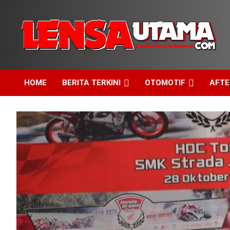
Skip
to
content
Jendela Cakrawala Indonesia
LensaUtama
HOME
BERITA TERKINI
OTOMOTIF
AFT