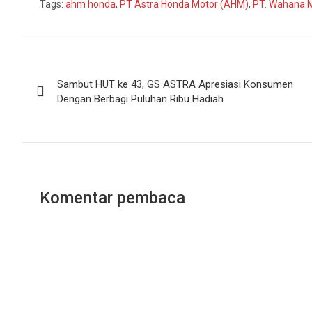
Tags:
ahm honda
,
PT Astra Honda Motor (AHM)
,
PT. Wahana 
Navigasi
Sambut HUT ke 43, GS ASTRA Apresiasi Konsumen
pos
Dengan Berbagi Puluhan Ribu Hadiah
Komentar pembaca