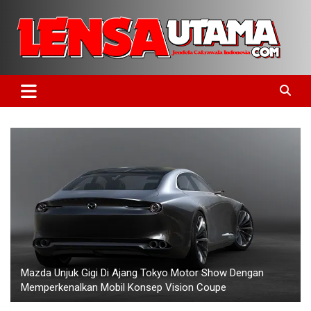
Skip
to
content
Jendela Cakrawala Indonesia
LensaUtama
Mazda Unjuk Gigi Di Ajang Tokyo Motor Show Dengan
Memperkenalkan Mobil Konsep Vision Coupe