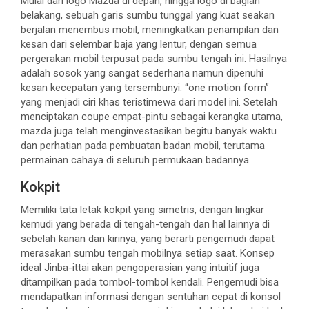
Mulai dari logo Mazda di depan, hingga logo di bagian
belakang, sebuah garis sumbu tunggal yang kuat seakan
berjalan menembus mobil, meningkatkan penampilan dan
kesan dari selembar baja yang lentur, dengan semua
pergerakan mobil terpusat pada sumbu tengah ini. Hasilnya
adalah sosok yang sangat sederhana namun dipenuhi
kesan kecepatan yang tersembunyi: “one motion form”
yang menjadi ciri khas teristimewa dari model ini. Setelah
menciptakan coupe empat-pintu sebagai kerangka utama,
mazda juga telah menginvestasikan begitu banyak waktu
dan perhatian pada pembuatan badan mobil, terutama
permainan cahaya di seluruh permukaan badannya.
Kokpit
Memiliki tata letak kokpit yang simetris, dengan lingkar
kemudi yang berada di tengah-tengah dan hal lainnya di
sebelah kanan dan kirinya, yang berarti pengemudi dapat
merasakan sumbu tengah mobilnya setiap saat. Konsep
ideal Jinba-ittai akan pengoperasian yang intuitif juga
ditampilkan pada tombol-tombol kendali. Pengemudi bisa
mendapatkan informasi dengan sentuhan cepat di konsol