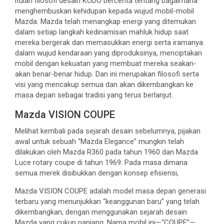
itulah filosofi desain KODO bercerita tentang bagaimana
menghembuskan kehidupan kepada wujud mobil-mobil
Mazda. Mazda telah menangkap energi yang ditemukan
dalam setiap langkah kedinamisan mahluk hidup saat
mereka bergerak dan memasukkan energi serta iramanya
dalam wujud kendaraan yang diproduksinya, menciptakan
mobil dengan kekuatan yang membuat mereka seakan-
akan benar-benar hidup. Dan ini merupakan filosofi serta
visi yang mencakup semua dan akan dikembangkan ke
masa depan sebagai tradisi yang terus berlanjut.
Mazda VISION COUPE
Melihat kembali pada sejarah desain sebelumnya, pijakan
awal untuk sebuah “Mazda Elegance” mungkin telah
dilakukan oleh Mazda R360 pada tahun 1960 dan Mazda
Luce rotary coupe di tahun 1969. Pada masa dimana
semua merek disibukkan dengan konsep efisiensi,
Mazda VISION COUPE adalah model masa depan generasi
terbaru yang menunjukkan “keanggunan baru” yang telah
dikembangkan, dengan menggunakan sejarah desain
Mazda yang cukup panjang. Nama mobil ini—“COUPE”—