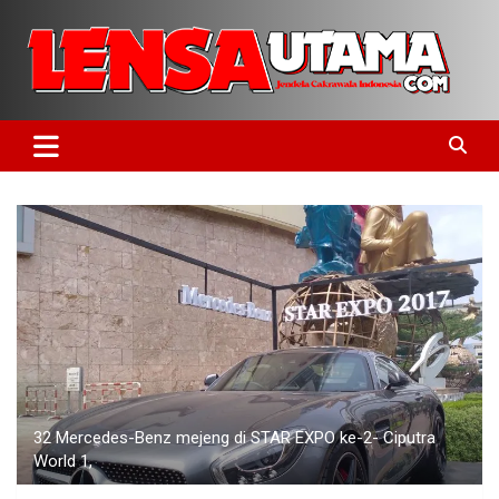
Skip
to
content
Jendela Cakrawala Indonesia
LensaUtama
32 Mercedes-Benz mejeng di STAR EXPO ke-2- Ciputra
World 1,