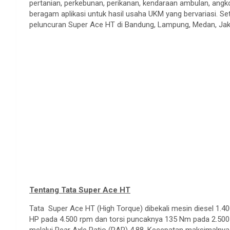
pertanian, perkebunan, perikanan, kendaraan ambulan, angk
beragam aplikasi untuk hasil usaha UKM yang bervariasi. 
peluncuran Super Ace HT di Bandung, Lampung, Medan, Jakar
Tentang
Tata Super Ace HT
Tata Super Ace HT (High Torque) dibekali mesin diesel 1.4
HP pada 4.500 rpm dan torsi puncaknya 135 Nm pada 2.500 
melalui Rear Axle Ratio (RAR) 4.88. Kecepatan maksimalnya 1