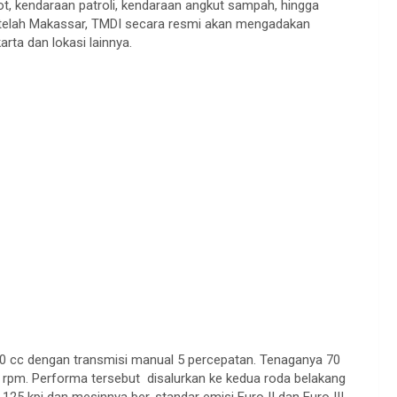
ot, kendaraan patroli, kendaraan angkut sampah, hingga
Setelah Makassar, TMDI secara resmi akan mengadakan
ta dan lokasi lainnya.
00 cc dengan transmisi manual 5 percepatan. Tenaganya 70
rpm. Performa tersebut disalurkan ke kedua roda belakang
25 kpj dan mesinnya ber-standar emisi Euro II dan Euro III.