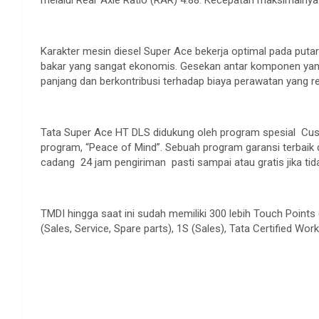
Karakter mesin diesel Super Ace bekerja optimal pada put
bakar yang sangat ekonomis. Gesekan antar komponen yan
panjang dan berkontribusi terhadap biaya perawatan yang re
Tata Super Ace HT DLS didukung oleh program spesial Cus
program, “Peace of Mind”. Sebuah program garansi terbaik di
cadang 24 jam pengiriman pasti sampai atau gratis jika tid
TMDI hingga saat ini sudah memiliki 300 lebih Touch Points (j
(Sales, Service, Spare parts), 1S (Sales), Tata Certified 