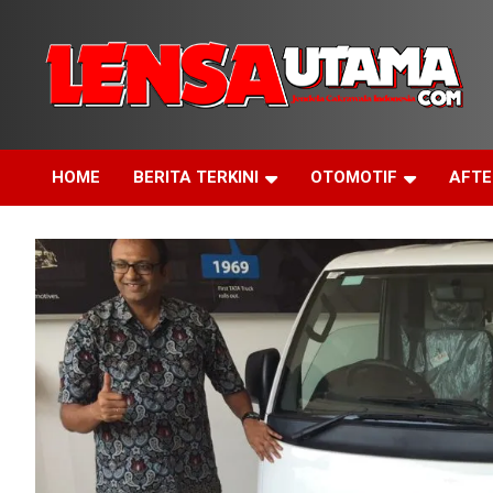
Skip
to
content
Jendela Cakrawala Indonesia
LensaUtama
HOME
BERITA TERKINI
OTOMOTIF
AFT