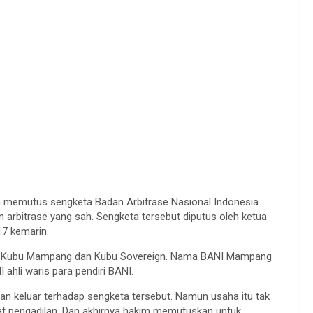
h memutus sengketa Badan Arbitrase Nasional Indonesia
arbitrase yang sah. Sengketa tersebut diputus oleh ketua
17 kemarin.
tu Kubu Mampang dan Kubu Sovereign. Nama BANI Mampang
ahli waris para pendiri BANI.
lan keluar terhadap sengketa tersebut. Namun usaha itu tak
at pengadilan. Dan akhirnya hakim memutuskan untuk