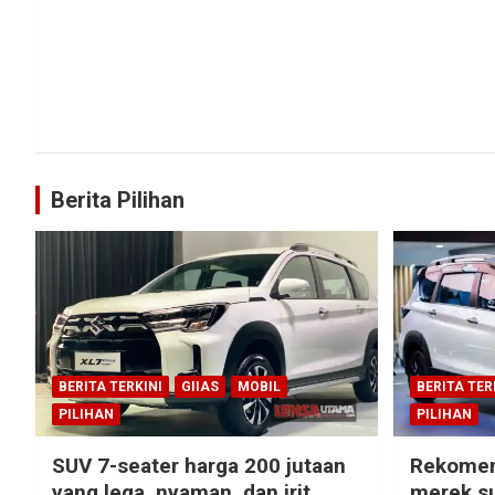
Berita Pilihan
BERITA TERKINI
GIIAS
MOBIL
BERITA TER
PILIHAN
PILIHAN
SUV 7-seater harga 200 jutaan
Rekomen
yang lega, nyaman, dan irit,
merek su