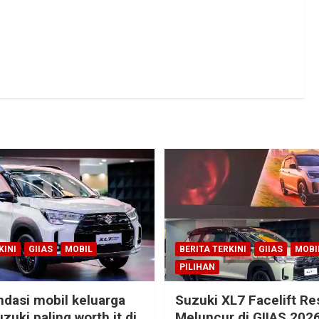
KINI
GIIAS
MOBIL
BERITA TERKINI
GIIAS
MOBI
PILIHAN
dasi mobil keluarga
Suzuki XL7 Facelift R
zuki paling worth it di
Meluncur di GIIAS 2026