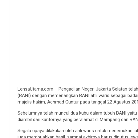
LensaUtama.com – Pengadilan Negeri Jakarta Selatan tela
(BANI) dengan memenangkan BANI ahli waris sebagai badan 
majelis hakim, Achmad Guntur pada tanggal 22 Agustus 20
Sebelumnya telah muncul dua kubu dalam tubuh BANI yai
diambil dari kantornya yang beralamat di Mampang dan BANI 
Segala upaya dilakukan oleh ahli waris untuk menemukan ja
juga membuahkan hasil, sampai akhirnya harus diputus lew