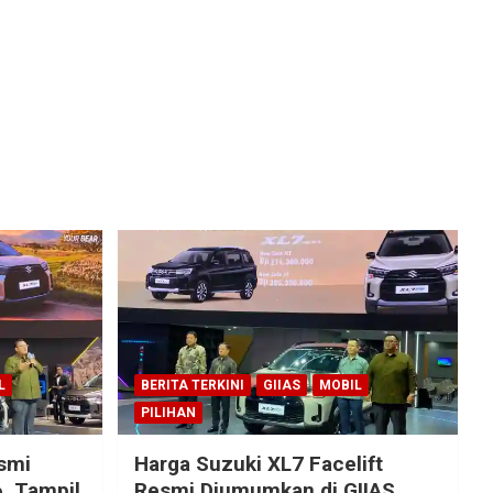
L
BERITA TERKINI
GIIAS
MOBIL
PILIHAN
esmi
Harga Suzuki XL7 Facelift
, Tampil
Resmi Diumumkan di GIIAS