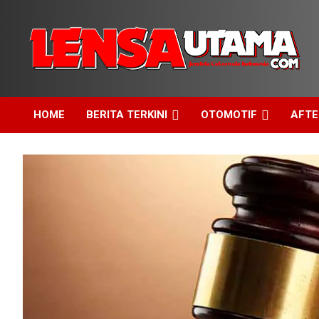
Skip
to
content
Jendela Cakrawala Indonesia
LensaUtama
HOME
BERITA TERKINI
OTOMOTIF
AFT