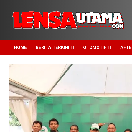
Skip
to
content
Jendela Cakrawala Indonesia
LensaUtama
HOME
BERITA TERKINI
OTOMOTIF
AFT