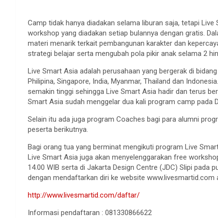
Camp tidak hanya diadakan selama liburan saja, tetapi Live
workshop yang diadakan setiap bulannya dengan gratis. Dal
materi menarik terkait pembangunan karakter dan keperca
strategi belajar serta mengubah pola pikir anak selama 2 hi
Live Smart Asia adalah perusahaan yang bergerak di bidang e
Philipina, Singapore, India, Myanmar, Thailand dan Indonesia.
semakin tinggi sehingga Live Smart Asia hadir dan terus ber
Smart Asia sudah menggelar dua kali program camp pada D
Selain itu ada juga program Coaches bagi para alumni prog
peserta berikutnya.
Bagi orang tua yang berminat mengikuti program Live Sma
Live Smart Asia juga akan menyelenggarakan free workshop
14.00 WIB serta di Jakarta Design Centre (JDC) Slipi pada 
dengan mendaftarkan diri ke website www.livesmartid.com 
http://www.livesmartid.com/daftar/
Informasi pendaftaran : 081330866622