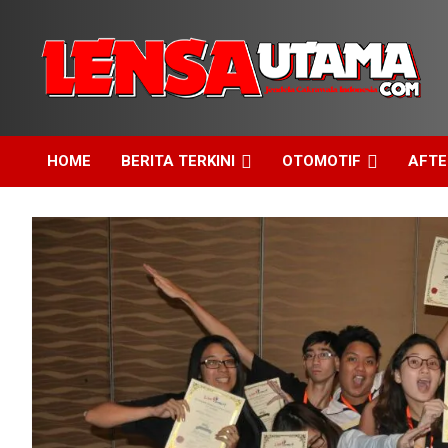
Skip
to
content
Jendela Cakrawala Indonesia
LensaUtama
HOME
BERITA TERKINI
OTOMOTIF
AFT