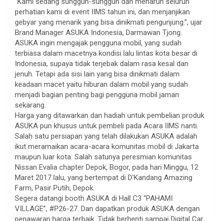
“Kami sedang sungguh-sungguh dan menaruh seluruh
perhatian kami di event IIMS tahun ini, dan menjanjikan
gebyar yang menarik yang bisa dinikmati pengunjung.”, ujar
Brand Manager ASUKA Indonesia, Darmawan Tjong.
ASUKA ingin mengajak pengguna mobil, yang sudah
terbiasa dalam macetnya kondisi lalu lintas kota besar di
Indonesia, supaya tidak terjebak dalam rasa kesal dan
jenuh. Tetapi ada sisi lain yang bisa dinikmati dalam
keadaan macet yaitu hiburan dalam mobil yang sudah
menjadi bagian penting bagi pengguna mobil jaman
sekarang.
Harga yang ditawarkan dan hadiah untuk pembelian produk
ASUKA pun khusus untuk pembeli pada Acara IIMS nanti.
Salah satu persiapan yang telah dilakukan ASUKA adalah
ikut meramaikan acara-acara komunitas mobil di Jakarta
maupun luar kota. Salah satunya peresmian komunitas
Nissan Evalia chapter Depok, Bogor, pada hari Minggu, 12
Maret 2017 lalu, yang bertempat di D'Kandang Amazing
Farm, Pasir Putih, Depok.
Segera datangi booth ASUKA di Hall C3 “PAHAMI
VILLAGE”, #P26-27. Dan dapatkan produk ASUKA dengan
penawaran harga terbaik. Tidak berhenti sampai Digital Car