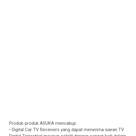
Produk-produk ASUKA mencakup:
• Digital Car TV Receivers yang dapat menerima siaran TV
Digital Terrestrial maupun satelit dengan sangat baik dalam