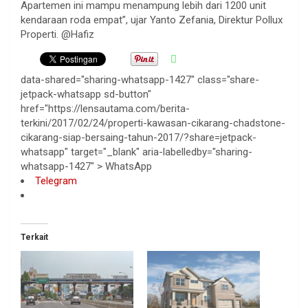
Apartemen ini mampu menampung lebih dari 1200 unit
kendaraan roda empat”, ujar Yanto Zefania, Direktur Pollux
Properti. @Hafiz
data-shared="sharing-whatsapp-1427" class="share-
jetpack-whatsapp sd-button"
href="https://lensautama.com/berita-
terkini/2017/02/24/properti-kawasan-cikarang-chadstone-
cikarang-siap-bersaing-tahun-2017/?share=jetpack-
whatsapp" target="_blank" aria-labelledby="sharing-
whatsapp-1427" >
WhatsApp
Telegram
Terkait