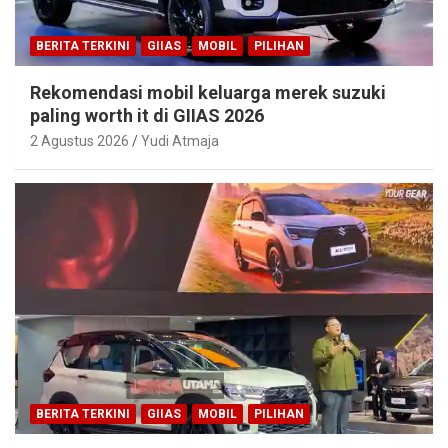
BERITA TERKINI
GIIAS
MOBIL
PILIHAN
Rekomendasi mobil keluarga merek suzuki
paling worth it di GIIAS 2026
2 Agustus 2026
Yudi Atmaja
BERITA TERKINI
GIIAS
MOBIL
PILIHAN