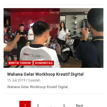
BERITA TERKINI
KOMUNITAS
Wahana Gelar Workhsop Kreatif Digital
15 Juli 2019
Syaidah
Wahana Gelar Workhsop Kreatif Digital ,
Paginasi
1
2
…
5
Next