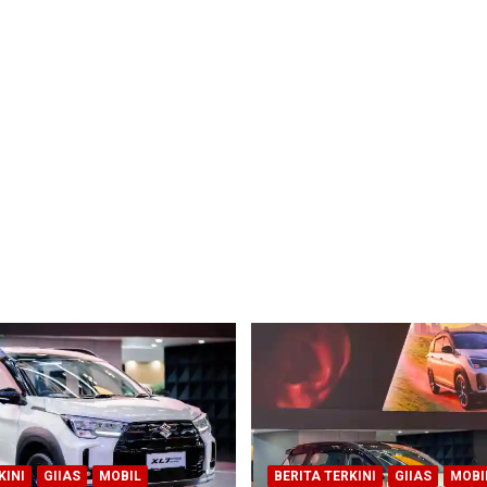
KINI
GIIAS
MOBIL
BERITA TERKINI
GIIAS
MOBI