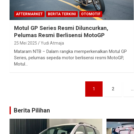
AFTERMARKET
BERITA TERKINI
OTOMOTIF
Motul GP Series Resmi Diluncurkan,
Pelumas Resmi Berlisensi MotoGP
25 Mei 2025
Yudi Atmaja
Mataram NTB – Dalam rangka memperkenalkan Motul GP
Series, pelumas sepeda motor berlisensi resmi MotoGP,
Motul…
Paginasi
1
2
…
pos
Berita Pilihan