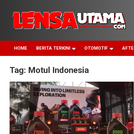
Skip
to
content
Jendela Cakrawala Indonesia
LensaUtama
HOME
BERITA TERKINI
OTOMOTIF
AFT
Tag:
Motul Indonesia