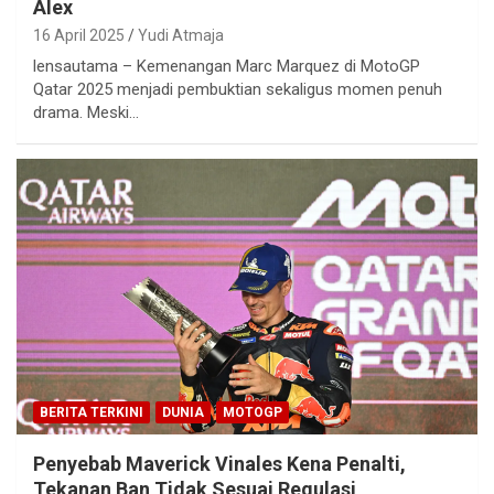
Alex
16 April 2025
Yudi Atmaja
lensautama – Kemenangan Marc Marquez di MotoGP
Qatar 2025 menjadi pembuktian sekaligus momen penuh
drama. Meski…
BERITA TERKINI
DUNIA
MOTOGP
Penyebab Maverick Vinales Kena Penalti,
Tekanan Ban Tidak Sesuai Regulasi