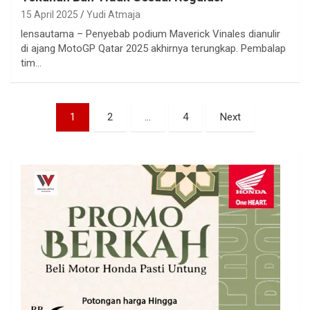
15 April 2025
Yudi Atmaja
lensautama – Penyebab podium Maverick Vinales dianulir
di ajang MotoGP Qatar 2025 akhirnya terungkap. Pembalap
tim…
Paginasi
1
2
…
4
Next
pos