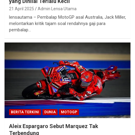
yang Dinilai Terlalu Kecil
21 April 2025
Admin Lensa Utama
lensautama – Pembalap MotoGP asal Australia, Jack Miller,
melontarkan kritik tajam soal rendahnya gaji para
pembalap…
BERITA TERKINI
DUNIA
MOTOGP
Aleix Espargaro Sebut Marquez Tak
Terbendung