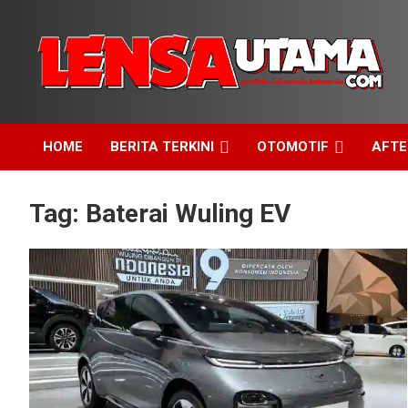
Skip
to
content
Jendela Cakrawala Indonesia
LensaUtama
HOME
BERITA TERKINI
OTOMOTIF
AFT
Tag:
Baterai Wuling EV