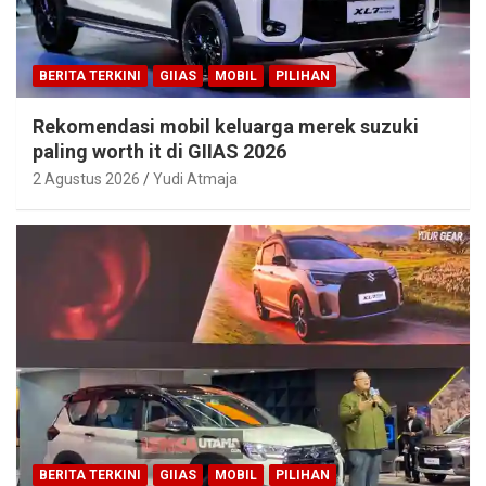
BERITA TERKINI
GIIAS
MOBIL
PILIHAN
Rekomendasi mobil keluarga merek suzuki
paling worth it di GIIAS 2026
2 Agustus 2026
Yudi Atmaja
BERITA TERKINI
GIIAS
MOBIL
PILIHAN