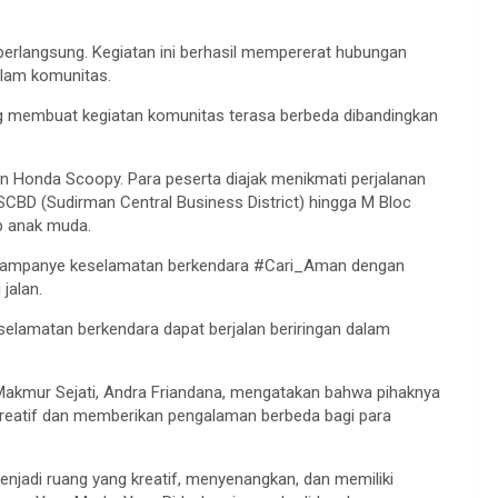
erlangsung. Kegiatan ini berhasil mempererat hubungan
alam komunitas.
ng membuat kegiatan komunitas terasa berbeda dibandingkan
an Honda Scoopy. Para peserta diajak menikmati perjalanan
 SCBD (Sudirman Central Business District) hingga M Bloc
up anak muda.
n kampanye keselamatan berkendara #Cari_Aman dengan
jalan.
selamatan berkendara dapat berjalan beriringan dalam
Makmur Sejati, Andra Friandana, mengatakan bahwa pihaknya
kreatif dan memberikan pengalaman berbeda bagi para
njadi ruang yang kreatif, menyenangkan, dan memiliki