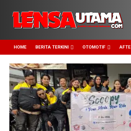
Skip
to
content
Jendela Cakrawala Indonesia
LensaUtama
HOME
BERITA TERKINI
OTOMOTIF
AFT