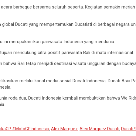
i acara barbeque bersama seluruh peserta. Kegiatan semakin meria
 global Ducati yang mempertemukan Ducatisti di berbagai negara un
ulau ini merupakan ikon pariwisata Indonesia yang mendunia.
juan mendukung citra positif pariwisata Bali di mata internasional.
ukkan bahwa Bali tetap menjadi destinasi wisata unggulan dengan bu
ikasikan melalui kanal media sosial Ducati Indonesia, Ducati Asia Pac
nesia.
nia roda dua, Ducati Indonesia kembali membuktikan bahwa We Ride
ia.
ikaGP #MotoGPIndonesia
,
Alex Marquez
,
Alex Marquez Ducati
,
Ducati 