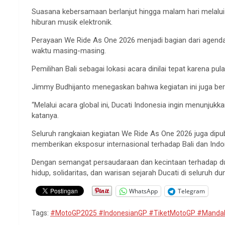
Suasana kebersamaan berlanjut hingga malam hari melalu
hiburan musik elektronik.
Perayaan We Ride As One 2026 menjadi bagian dari agenda
waktu masing-masing.
Pemilihan Bali sebagai lokasi acara dinilai tepat karena p
Jimmy Budhijanto menegaskan bahwa kegiatan ini juga bertu
“Melalui acara global ini, Ducati Indonesia ingin menunj
katanya.
Seluruh rangkaian kegiatan We Ride As One 2026 juga dipubl
memberikan eksposur internasional terhadap Bali dan Indo
Dengan semangat persaudaraan dan kecintaan terhadap du
hidup, solidaritas, dan warisan sejarah Ducati di seluruh dun
WhatsApp
Telegram
Tags:
#MotoGP2025 #IndonesianGP #TiketMotoGP #Mandal