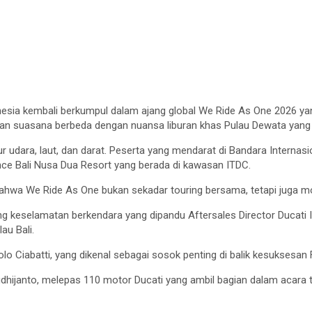
esia kembali berkumpul dalam ajang global We Ride As One 2026 yang 
kan suasana berbeda dengan nuansa liburan khas Pulau Dewata yang 
jalur udara, laut, dan darat. Peserta yang mendarat di Bandara Interna
ce Bali Nusa Dua Resort yang berada di kawasan ITDC.
hwa We Ride As One bukan sekadar touring bersama, tetapi juga mo
ng keselamatan berkendara yang dipandu Aftersales Director Ducati 
au Bali.
aolo Ciabatti, yang dikenal sebagai sosok penting di balik kesukse
dhijanto, melepas 110 motor Ducati yang ambil bagian dalam acara t