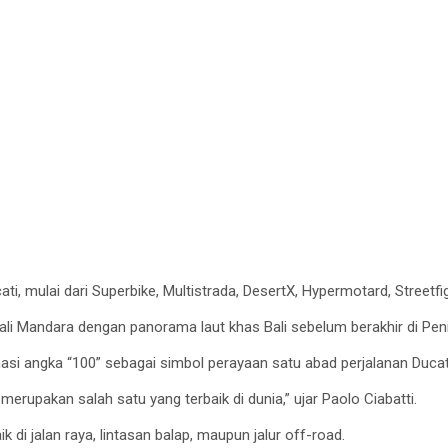
ti, mulai dari Superbike, Multistrada, DesertX, Hypermotard, Streetfig
ali Mandara dengan panorama laut khas Bali sebelum berakhir di Peni
asi angka “100” sebagai simbol perayaan satu abad perjalanan Ducat
rupakan salah satu yang terbaik di dunia,” ujar Paolo Ciabatti.
di jalan raya, lintasan balap, maupun jalur off-road.