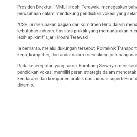
Presiden Direktur HMMI, Hiroshi Terawaki, menegaskan b
perusahaan dalam mendukung pendidikan vokasi yang selara
“CSR ini merupakan bagian dari komitmen Hino dalam mendu
kebutuhan industri. Fasilitas praktik yang memadai akan
lebih aplikatif” ujar Hiroshi Terawaki.
Ia berharap, melalui dukungan tersebut, Politeknik Transpor
kerja, kompeten, dan andal dalam mendukung pembangunan n
Pada kesempatan yang sama, Bambang Siswoyo menekankan b
pendidikan vokasi memiliki peran strategis dalam mencet
kendaraan dan komponen praktik dari industri seperti Hin
dinamis.