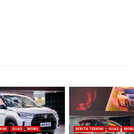
KINI
GIIAS
MOBIL
BERITA TERKINI
GIIAS
MOBI