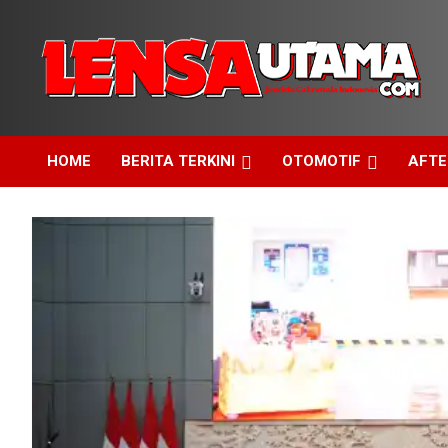
Skip
to
content
Jendela Cakrawala Indonesia
LensaUtama
HOME
BERITA TERKINI
OTOMOTIF
AFT