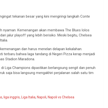
ngingat tekanan besar yang kini mengiringi langkah Conte
 lebih nyaman. Kemenangan akan membawa The Blues lolos
i jalur playoff yang lebih berisiko. Meski begitu, Chelsea
talia.
a kemenangan dan harus menelan delapan kekalahan.
ti terbaru bahwa laga tandang di Negeri Pizza kerap menjadi
khas Stadion Maradona.
a di Liga Champions dipastikan berlangsung sengit dan penuh
uruk saja bisa langsung mengakhiri perjalanan salah satu tim
ns
,
liga inggris
,
Liga Italia
,
Napoli
,
Napoli vs Chelsea