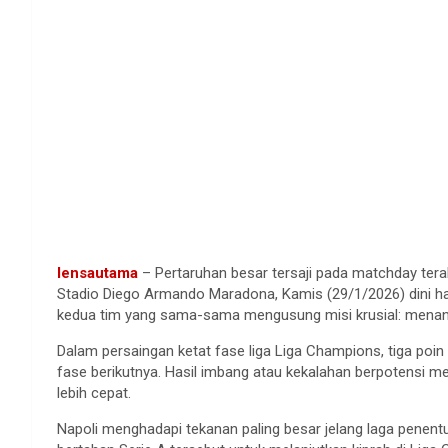
lensautama
– Pertaruhan besar tersaji pada matchday ter
Stadio Diego Armando Maradona, Kamis (29/1/2026) dini har
kedua tim yang sama-sama mengusung misi krusial: menang 
Dalam persaingan ketat fase liga Liga Champions, tiga poi
fase berikutnya. Hasil imbang atau kekalahan berpotensi m
lebih cepat.
Napoli menghadapi tekanan paling besar jelang laga penentu