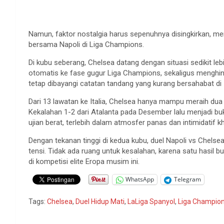
Namun, faktor nostalgia harus sepenuhnya disingkirkan, me
bersama Napoli di Liga Champions.
Di kubu seberang, Chelsea datang dengan situasi sedikit
otomatis ke fase gugur Liga Champions, sekaligus menghindar
tetap dibayangi catatan tandang yang kurang bersahabat di I
Dari 13 lawatan ke Italia, Chelsea hanya mampu meraih du
Kekalahan 1-2 dari Atalanta pada Desember lalu menjadi buk
ujian berat, terlebih dalam atmosfer panas dan intimidatif 
Dengan tekanan tinggi di kedua kubu, duel Napoli vs Chelse
tensi. Tidak ada ruang untuk kesalahan, karena satu hasil b
di kompetisi elite Eropa musim ini.
WhatsApp
Telegram
Tags:
Chelsea
,
Duel Hidup Mati
,
LaLiga Spanyol
,
Liga Champio