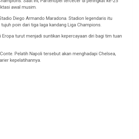
Champions. Saat ini, Partenopei tercecer di peringkat ke-25
ektasi awal musim.
 Stadio Diego Armando Maradona. Stadion legendaris itu
tujuh poin dari tiga laga kandang Liga Champions.
i Eropa turut menjadi suntikan kepercayaan diri bagi tim tuan
 Conte. Pelatih Napoli tersebut akan menghadapi Chelsea,
rier kepelatihannya.