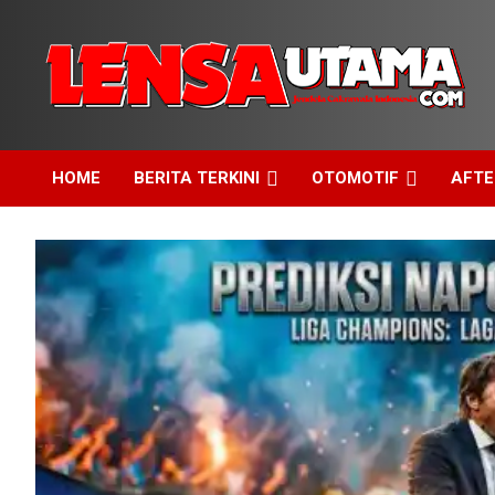
Skip
to
content
Jendela Cakrawala Indonesia
LensaUtama
HOME
BERITA TERKINI
OTOMOTIF
AFT