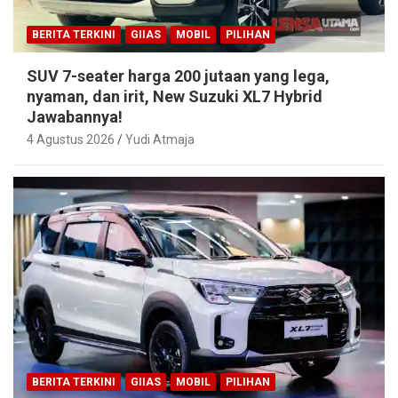
BERITA TERKINI
GIIAS
MOBIL
PILIHAN
SUV 7-seater harga 200 jutaan yang lega,
nyaman, dan irit, New Suzuki XL7 Hybrid
Jawabannya!
4 Agustus 2026
Yudi Atmaja
BERITA TERKINI
GIIAS
MOBIL
PILIHAN