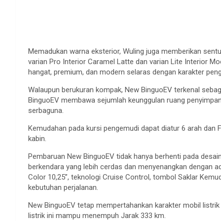
Memadukan warna eksterior, Wuling juga memberikan sentuh
varian Pro Interior Caramel Latte dan varian Lite Interior
hangat, premium, dan modern selaras dengan karakter pen
Walaupun berukuran kompak, New BinguoEV terkenal sebagai 
BinguoEV membawa sejumlah keunggulan ruang penyimpanan 
serbaguna.
Kemudahan pada kursi pengemudi dapat diatur 6 arah dan Fl
kabin.
Pembaruan New BinguoEV tidak hanya berhenti pada desain.
berkendara yang lebih cerdas dan menyenangkan dengan ad
Color 10,25”, teknologi Cruise Control, tombol Saklar Kem
kebutuhan perjalanan.
New BinguoEV tetap mempertahankan karakter mobil listrik 
listrik ini mampu menempuh Jarak 333 km.