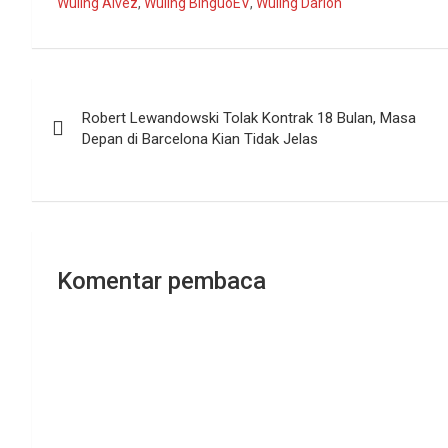
Wuling Alvez
,
Wuling BinguoEV
,
Wuling Darion
Navigasi
Robert Lewandowski Tolak Kontrak 18 Bulan, Masa
pos
Depan di Barcelona Kian Tidak Jelas
Komentar pembaca