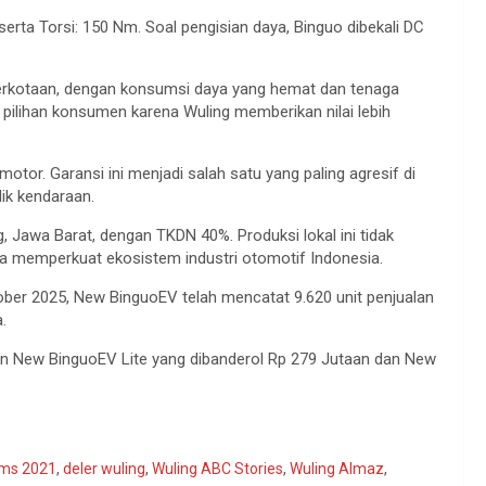
rta Torsi: 150 Nm. Soal pengisian daya, Binguo dibekali DC
erkotaan, dengan konsumsi daya yang hemat dan tenaga
 pilihan konsumen karena Wuling memberikan nilai lebih
 motor. Garansi ini menjadi salah satu yang paling agresif di
ik kendaraan.
, Jawa Barat, dengan TKDN 40%. Produksi lokal ini tidak
uga memperkuat ekosistem industri otomotif Indonesia.
ber 2025, New BinguoEV telah mencatat 9.620 unit penjualan
.
an New BinguoEV Lite yang dibanderol Rp 279 Jutaan dan New
ims 2021
,
deler wuling
,
Wuling ABC Stories
,
Wuling Almaz
,