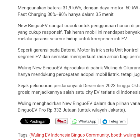
Menggunakan baterai 31,9 kWh, dengan daya motor: 50 kW se
Fast Charging 30%–80% hanya dalam 35 menit.
New BinguoEV sangat cocok untuk penggunaan harian di p
yang cukup responsif. Tak heran mobil ini mendapat banyak
melalui garansi seumur hidup untuk komponen inti EV.
Seperti garansi pada Baterai, Motor listrik serta Unit kontrol
segmen EV dan semakin memperkuat rasa aman bagi pemil
Wuling New BinguoEV diproduksi di pabrik Wuling di Cikarang
hanya mendukung percepatan adopsi mobil listrik, tetapi j
Sejak peluncuran perdananya di Desember 2023 hingga Okto
grosir, menjadikannya salah satu city EV terlaris di Indonesia
Wuling menghadirkan New BinguoEV dalam dua pilihan vari
BinguoEV Pro Rp 332 Jutaan (untuk wilayah Jakarta).
WhatsApp
Telegram
Tags:
(Wuling EV Indonesia Binguo Community
,
booth wuling i