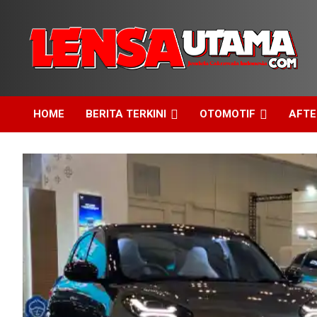
Skip
to
content
Jendela Cakrawala Indonesia
LensaUtama
HOME
BERITA TERKINI
OTOMOTIF
AFT