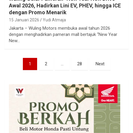
Awal 2026, Hadirkan Lini EV, PHEV, hingga ICE
dengan Promo Menarik
15 Januari 2026
Yudi Atmaja
Jakarta – Wuling Motors membuka awal tahun 2026
dengan menghadirkan pameran mall bertajuk “New Year
New…
Paginasi
1
2
…
28
Next
pos