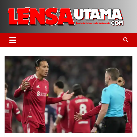
Skip
to
content
Jendela Cakrawala Indonesia
LensaUtama