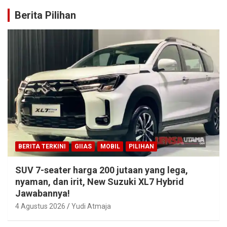
Berita Pilihan
BERITA TERKINI
GIIAS
MOBIL
PILIHAN
SUV 7-seater harga 200 jutaan yang lega,
nyaman, dan irit, New Suzuki XL7 Hybrid
Jawabannya!
4 Agustus 2026
Yudi Atmaja