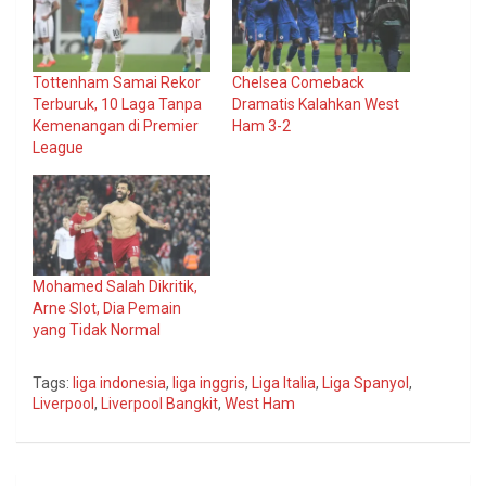
Tottenham Samai Rekor
Chelsea Comeback
Terburuk, 10 Laga Tanpa
Dramatis Kalahkan West
Kemenangan di Premier
Ham 3-2
League
Mohamed Salah Dikritik,
Arne Slot, Dia Pemain
yang Tidak Normal
Tags:
liga indonesia
,
liga inggris
,
Liga Italia
,
Liga Spanyol
,
Liverpool
,
Liverpool Bangkit
,
West Ham