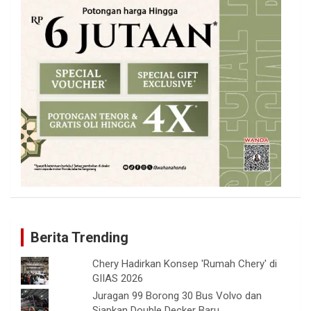
Berita Trending
Chery Hadirkan Konsep 'Rumah Chery' di
GIIAS 2026
Juragan 99 Borong 30 Bus Volvo dan
Siapkan Double Decker Baru