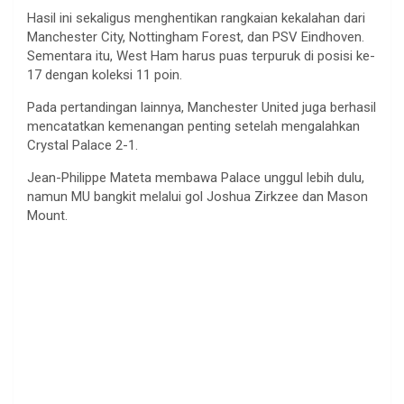
Hasil ini sekaligus menghentikan rangkaian kekalahan dari
Manchester City, Nottingham Forest, dan PSV Eindhoven.
Sementara itu, West Ham harus puas terpuruk di posisi ke-
17 dengan koleksi 11 poin.
Pada pertandingan lainnya, Manchester United juga berhasil
mencatatkan kemenangan penting setelah mengalahkan
Crystal Palace 2-1.
Jean-Philippe Mateta membawa Palace unggul lebih dulu,
namun MU bangkit melalui gol Joshua Zirkzee dan Mason
Mount.