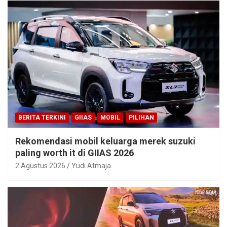
BERITA TERKINI
GIIAS
MOBIL
PILIHAN
Rekomendasi mobil keluarga merek suzuki
paling worth it di GIIAS 2026
2 Agustus 2026
Yudi Atmaja