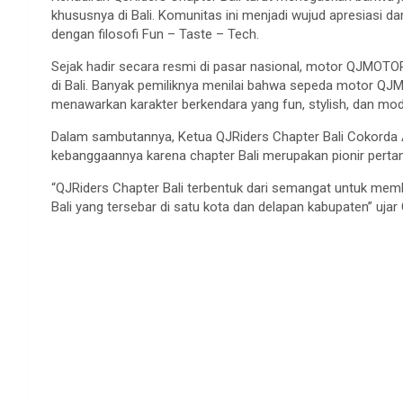
khususnya di Bali. Komunitas ini menjadi wujud apresiasi d
dengan filosofi Fun – Taste – Tech.
Sejak hadir secara resmi di pasar nasional, motor QJMOTO
di Bali. Banyak pemiliknya menilai bahwa sepeda motor QJM
menawarkan karakter berkendara yang fun, stylish, dan m
Dalam sambutannya, Ketua QJRiders Chapter Bali Cokord
kebanggaannya karena chapter Bali merupakan pionir pertam
“QJRiders Chapter Bali terbentuk dari semangat untuk m
Bali yang tersebar di satu kota dan delapan kabupaten” ujar