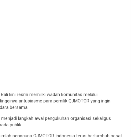
li kini resmi memiliki wadah komunitas melalui
ri tingginya antusiasme para pemilik QJMOTOR yang ingin
ndara bersama.
, menjadi langkah awal pengukuhan organisasi sekaligus
ada publik.
 jumlah pengguna QJMOTOR Indonesia terus bertumbuh pesat,