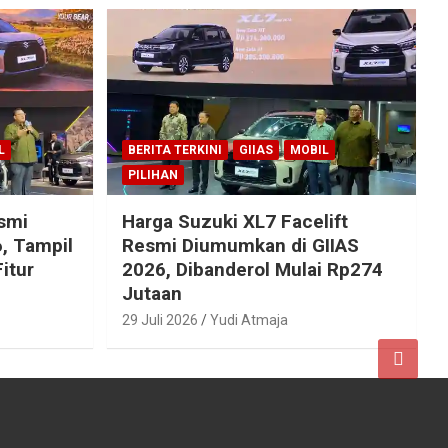
L
BERITA TERKINI
GIIAS
MOBIL
PILIHAN
esmi
Harga Suzuki XL7 Facelift
, Tampil
Resmi Diumumkan di GIIAS
itur
2026, Dibanderol Mulai Rp274
Jutaan
29 Juli 2026
Yudi Atmaja