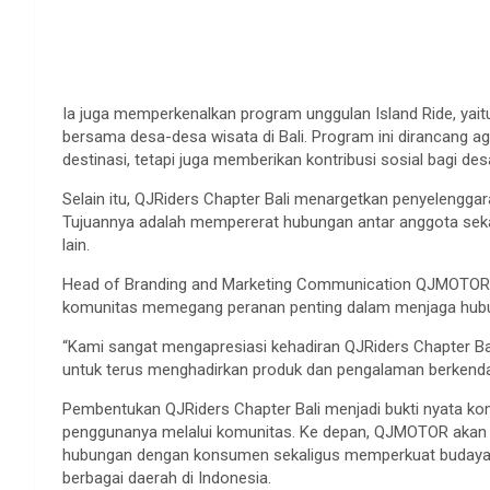
Ia juga memperkenalkan program unggulan Island Ride, yai
bersama desa-desa wisata di Bali. Program ini dirancang ag
destinasi, tetapi juga memberikan kontribusi sosial bagi 
Selain itu, QJRiders Chapter Bali menargetkan penyelenggara
Tujuannya adalah mempererat hubungan antar anggota sekal
lain.
Head of Branding and Marketing Communication QJMOTOR 
komunitas memegang peranan penting dalam menjaga hubu
“Kami sangat mengapresiasi kehadiran QJRiders Chapter B
untuk terus menghadirkan produk dan pengalaman berkendara
Pembentukan QJRiders Chapter Bali menjadi bukti nyata k
penggunanya melalui komunitas. Ke depan, QJMOTOR akan m
hubungan dengan konsumen sekaligus memperkuat budaya 
berbagai daerah di Indonesia.