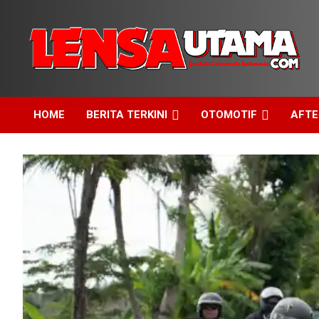
Skip
to
content
Jendela Cakrawala Indonesia
LensaUtama
HOME
BERITA TERKINI
OTOMOTIF
AFT