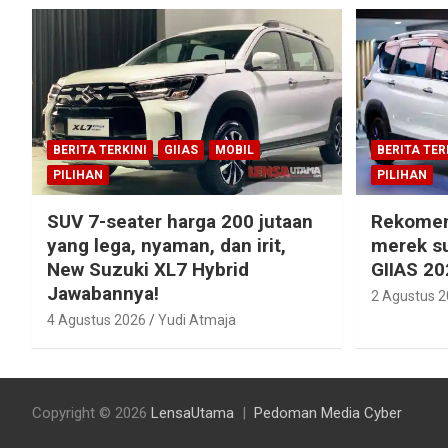
BERITA TERKINI
GIIAS
MOBIL
BERITA TER
PILIHAN
PILIHAN
SUV 7-seater harga 200 jutaan
Rekomen
yang lega, nyaman, dan irit,
merek su
New Suzuki XL7 Hybrid
GIIAS 20
Jawabannya!
2 Agustus 
4 Agustus 2026
Yudi Atmaja
Copyright © 2026
LensaUtama
Pedoman Media Cyber