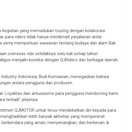
tu kegiatan yang memadukan touring dengan kolaborasi
ar para riders tidak hanya menikmati perjalanan antar
desa serta memperluas wawasan tentang budaya dan alam Bali.
an overseas ride setidaknya satu kali setiap tahun.
igus menjalin koneksi dengan QJRiders dari berbagai daerah
Industry Indonesia, Budi Kurniawan, menegaskan bahwa
ngan antara pengguna dan produsen.
ali. Loyalitas dan antusiasme para pengguna mendorong kami
 terbaik” jelasnya.
omitmen QJMOTOR untuk terus mendekatkan diri kepada para
enghadirkan lebih banyak aktivitas yang mempererat
berkendara yang aman, menyenangkan, dan berkesan di