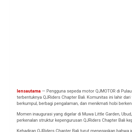
lensautama
— Pengguna sepeda motor QJMOTOR di Pulau Ba
terbentuknya QJRiders Chapter Bali. Komunitas ini lahir da
berkumpul, berbagi pengalaman, dan menikmati hobi berke
Momen inaugurasi yang digelar di Muwa Little Garden, Ubud
perkenalan struktur kepengurusan QJRiders Chapter Bali kep
Kehadiran QJRiders Chapter Bali turut menegaskan bahwa