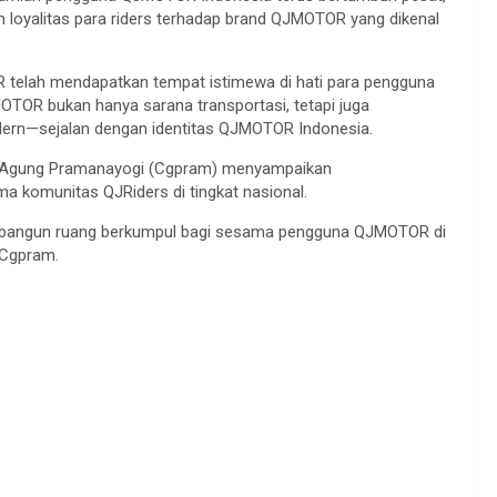
an loyalitas para riders terhadap brand QJMOTOR yang dikenal
R telah mendapatkan tempat istimewa di hati para pengguna
OTOR bukan hanya sarana transportasi, tetapi juga
odern—sejalan dengan identitas QJMOTOR Indonesia.
a Agung Pramanayogi (Cgpram) menyampaikan
a komunitas QJRiders di tingkat nasional.
embangun ruang berkumpul bagi sesama pengguna QJMOTOR di
 Cgpram.