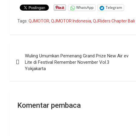
WhatsApp
Telegram
Tags:
QJMOTOR
,
QJMOTOR Indonesia
,
QJRiders Chapter Bali
Navigasi
Wuling Umumkan Pemenang Grand Prize New Air ev
pos
Lite di Festival Remember November Vol.3
Yokjakarta
Komentar pembaca