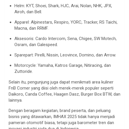
Helm: KYT, Shoei, Shark, HJC, Arai, Nolan, NHK, JPX,
Airoh, dan Bell.
Apparel: Alpinestars, Respiro, YORC, Tracker, RS Taichi,
Macna, dan RRMF.
Aksesoris: Cardo Intercom, Sena, Chigee, SW Motech,
Osram, dan Galespeed.
Sparepart: Pirelli, Nissin, Leovince, Domino, dan Arrow.
Motorcycle: Yamaha, Katros Garage, Nitiracing, dan
Zuttoride.
Selain itu, pengunjung juga dapat menikmati area kuliner
FnB Corner yang diisi oleh merek-merek populer seperti
Daikoro, Canda Coffee, Haagen Dasz, Burger Box BTW, dan
lainnya.
Dengan beragam kegiatan, brand peserta, dan peluang
bisnis yang ditawarkan, IMHAX 2025 tidak hanya menjadi
pameran otomotif biasa, tetapi juga barometer tren dan
inovasi industri roda dua di Indonesia.