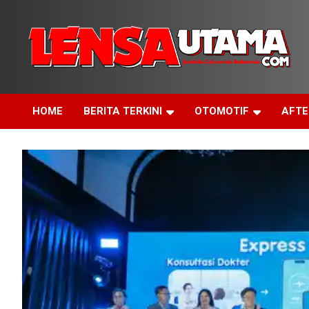
Skip
to
content
Jendela Cakrawala Indonesia
LensaUtama
HOME
BERITA TERKINI
OTOMOTIF
AFT