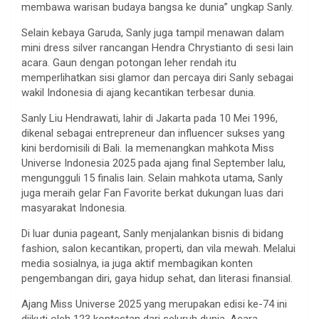
membawa
warisan
budaya
bangsa
ke
dunia”
ungkap
Sanly
.
Selain
kebaya Garuda,
Sanly
juga
tampil
menawan
dalam
mini dress silver
rancangan
Hendra
Chrystianto
di
sesi
lain
acara.
Gaun
dengan
potongan
leher
rendah
itu
memperlihatkan
sisi
glamor dan
percaya
diri
Sanly
sebagai
wakil Indonesia di
ajang
kecantikan
terbesar
dunia.
Sanly
Liu
Hendrawati
,
lahir
di Jakarta pada 10 Mei 1996,
dikenal
sebagai
entrepreneur dan influencer
sukses
yang
kini
berdomisili
di Bali.
Ia
memenangkan
mahkota
Miss
Universe Indonesia 2025 pada
ajang
final September
lalu
,
mengungguli
15
finalis
lain.
Selain
mahkota
utama
,
Sanly
juga
meraih
gelar
Fan Favorite
berkat
dukungan
luas
dari
masyarakat
Indonesia.
Di
luar
dunia pageant,
Sanly
menjalankan
bisnis
di
bidang
fashion, salon
kecantikan
,
properti
, dan
vila
mewah
.
Melalui
media
sosialnya
,
ia
juga
aktif
membagikan
konten
pengembangan
diri
,
gaya
hidup
sehat
, dan
literasi
finansial
.
Ajang
Miss Universe 2025 yang
merupakan
edisi
ke-74
ini
diikuti
oleh 123
kontestan
dari
seluruh
dunia. Acara