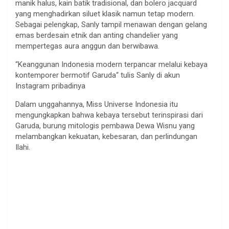
manik
halus
,
kain
batik
tradisional
, dan bolero jacquard
yang
menghadirkan
siluet
klasik
namun
tetap
modern.
Sebagai
pelengkap
,
Sanly
tampil
menawan
dengan
gelang
emas
berdesain
etnik
dan anting chandelier yang
mempertegas
aura
anggun
dan
berwibawa
.
“
Keanggunan
Indonesia modern
terpancar
melalui
kebaya
kontemporer
bermotif
Garuda
“
tulis
Sanly
di
akun
Instagram
pribadinya
Dalam
unggahannya
, Miss Universe Indonesia
itu
mengungkapkan
bahwa
kebaya
tersebut
terinspirasi
dari
Garuda,
burung
mitologis
pembawa
Dewa
Wisnu
yang
melambangkan
kekuatan
,
kebesaran
, dan
perlindungan
Ilahi
.