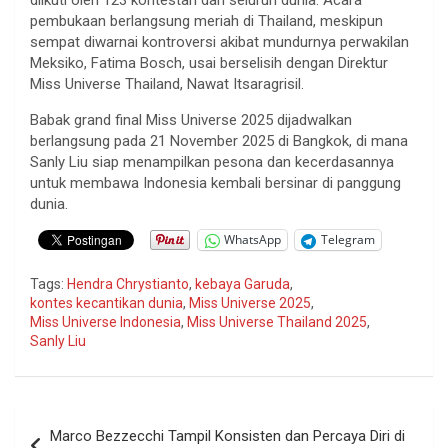
pembukaan
berlangsung
meriah
di Thailand,
meskipun
sempat
diwarnai
kontroversi
akibat
mundurnya
perwakilan
Meksiko
, Fatima Bosch,
usai
berselisih
dengan
Direktur
Miss Universe Thailand,
Nawat
Itsaragrisil
.
Babak grand final Miss Universe 2025
dijadwalkan
berlangsung
pada 21 November 2025 di Bangkok, di mana
Sanly
Liu
siap
menampilkan
pesona
dan
kecerdasannya
untuk
membawa
Indonesia
kembali
bersinar
di
panggung
dunia.
WhatsApp
Telegram
Tags:
Hendra Chrystianto
,
kebaya Garuda
,
kontes kecantikan dunia
,
Miss Universe 2025
,
Miss Universe Indonesia
,
Miss Universe Thailand 2025
,
Sanly Liu
Navigasi
Marco Bezzecchi Tampil Konsisten dan Percaya Diri di