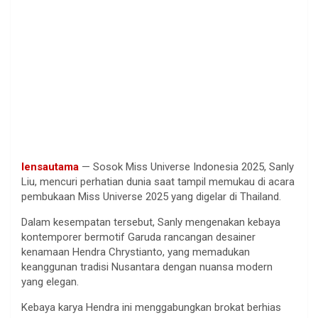
lensautama
—
Sosok
Miss Universe Indonesia 2025,
Sanly
Liu,
mencuri
perhatian
dunia
saat
tampil
memukau
di acara
pembukaan
Miss Universe 2025 yang
digelar
di Thailand.
Dalam
kesempatan
tersebut
,
Sanly
mengenakan
kebaya
kontemporer
bermotif
Garuda
rancangan
desainer
kenamaan
Hendra
Chrystianto
, yang
memadukan
keanggunan
tradisi
Nusantara
dengan
nuansa
modern
yang
elegan
.
Kebaya
karya
Hendra
ini
menggabungkan
brokat
berhias