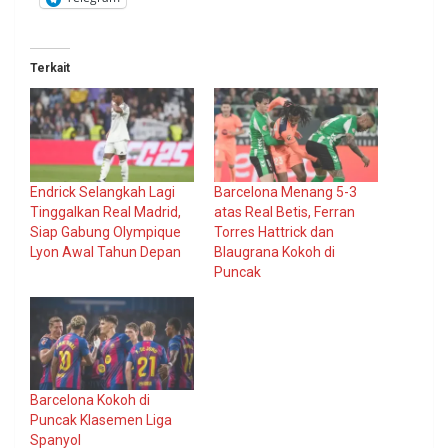
Terkait
Endrick Selangkah Lagi
Barcelona Menang 5-3
Tinggalkan Real Madrid,
atas Real Betis, Ferran
Siap Gabung Olympique
Torres Hattrick dan
Lyon Awal Tahun Depan
Blaugrana Kokoh di
Puncak
Barcelona Kokoh di
Puncak Klasemen Liga
Spanyol