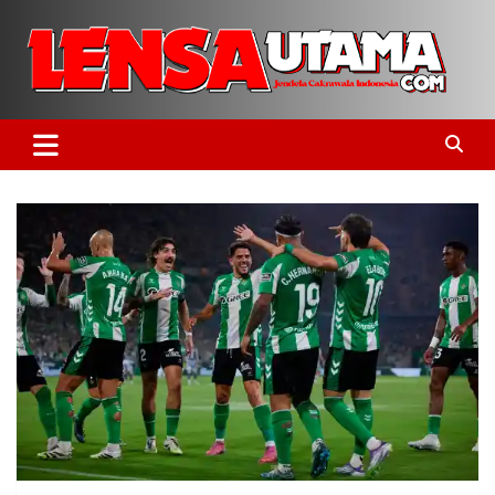
Skip
to
content
Jendela Cakrawala Indonesia
LensaUtama