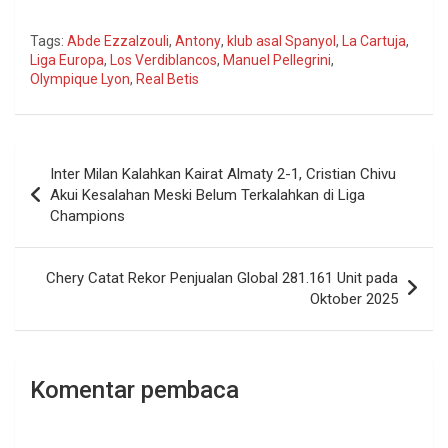
Tags:
Abde Ezzalzouli
,
Antony
,
klub asal Spanyol
,
La Cartuja
,
Liga Europa
,
Los Verdiblancos
,
Manuel Pellegrini
,
Olympique Lyon
,
Real Betis
Navigasi
Inter Milan Kalahkan Kairat Almaty 2-1, Cristian Chivu
pos
Akui Kesalahan Meski Belum Terkalahkan di Liga
Champions
Chery Catat Rekor Penjualan Global 281.161 Unit pada
Oktober 2025
Komentar pembaca