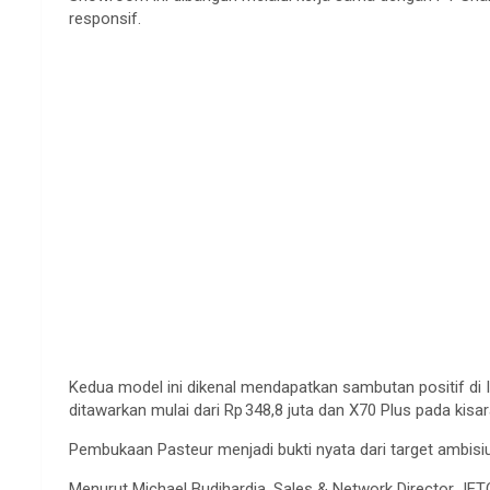
responsif.
Kedua model ini dikenal mendapatkan sambutan positif di I
ditawarkan mulai dari Rp 348,8 juta dan X70 Plus pada kisara
Pembukaan Pasteur menjadi bukti nyata dari target ambisi
Menurut Michael Budihardja, Sales & Network Director J