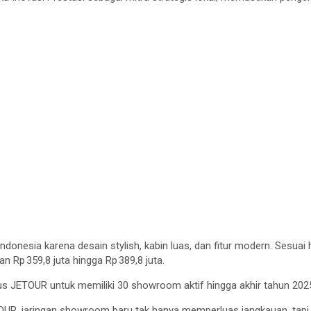
ndonesia karena desain stylish, kabin luas, dan fitur modern. Sesu
n Rp 359,8 juta hingga Rp 389,8 juta.
us JETOUR untuk memiliki 30 showroom aktif hingga akhir tahun 202
ETOUR, jaringan showroom baru tak hanya memperluas jangkauan, ta