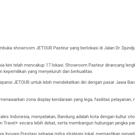
uka showroom JETOUR Pasteur yang berlokasi di Jalan Dr. Djundju
ia kini telah mencakup 17 lokasi. Showroom Pasteur dirancang lengk
kepemilikan yang menyeluruh dan berkualitas.
kspansi JETOUR untuk lebih mendekatkan diri dengan pasar Jawa Bar
enawarkan zona display kendaraan yang lega, fasilitas pelayanan, 
les Indonesia, menyatakan, Bandung adalah kota dengan kultur otom
n Travel+ secara lebih dekat, serta membangun hubungan jangka pa
 Inovasi Prestasi sebagai mitra strategis lokal, memastikan penge