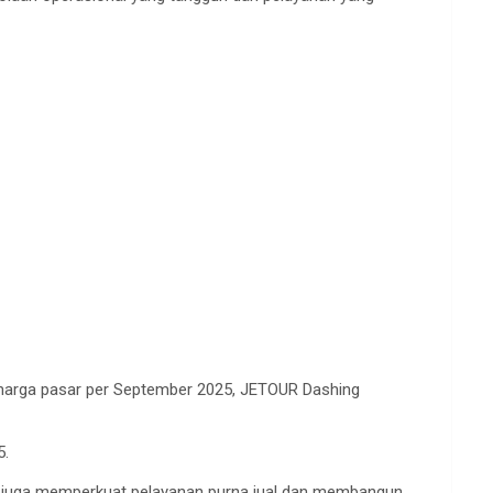
ai harga pasar per September 2025, JETOUR Dashing
5.
pi juga memperkuat pelayanan purna jual dan membangun