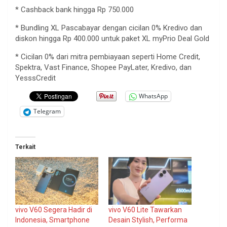
* Cashback bank
hingga
Rp 750.000
* Bundling XL
Pascabayar
dengan
cicilan
0%
Kredivo
dan
diskon
hingga
Rp 400.000
untuk
paket
XL
myPrio
Deal Gold
*
Cicilan
0%
dari
mitra
pembiayaan
seperti
Home Credit,
Spektra
, Vast Finance, Shopee
PayLater
,
Kredivo
, dan
YesssCredit
WhatsApp
Telegram
Terkait
vivo V60 Segera Hadir di
vivo V60 Lite Tawarkan
Indonesia, Smartphone
Desain Stylish, Performa