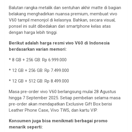
Balutan
rangka
metalik
dan
sentuhan
akhir
matte di
bagian
belakang
menghadirkan
nuansa
premium,
membuat
vivo
V60
tampil
menonjol
di
kelasnya
.
Bahkan
,
secara
visual,
ponsel
ini
sulit
dibedakan
dari
smartphone
kelas
atas
dengan
harga
lebih
tinggi
.
Berikut
adalah
harga
resmi
vivo V60 di Indonesia
berdasarkan
varian
memori
:
* 8 GB + 256 GB: Rp 6.999.000
* 12 GB + 256 GB: Rp 7.499.000
* 12 GB + 512 GB: Rp 8.499.000
Masa pre-order vivo V60
berlangsung
mulai
28
Agustus
hingga
7 September 2025.
Setiap
pembelian
selama
masa
pre-order
akan
mendapatkan
Exclusive Gift Box
berisi
Leather Phone Case, Vivo TWS, dan
kartu
VIP.
Konsumen
juga
bisa
menikmati
berbagai
promo
menarik
seperti
: