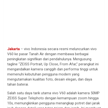
Jakarta
– vivo Indonesia
secara
resmi
meluncurkan
vivo
V60
ke
pasar Tanah Air
dengan
membawa
berbagai
peningkatan
signifikan
dari
pendahulunya
.
Mengusung
tagline “ZEISS Portrait, Up Close, From Afar,”
perangkat
ini
mengandalkan
kamera
canggih
dan
performa
tinggi
untuk
memenuhi
kebutuhan
pengguna
modern yang
mengutamakan
kualitas
foto
,
desain
elegan
, dan
daya
tahan
baterai
.
Salah
satu
daya
tarik
utama
vivo V60
adalah
kamera
50MP
ZEISS Super Telephoto
dengan
kemampuan
zoom
hingga
10x,
memungkinkan
pengguna
menangkap
potret
dari
jarak