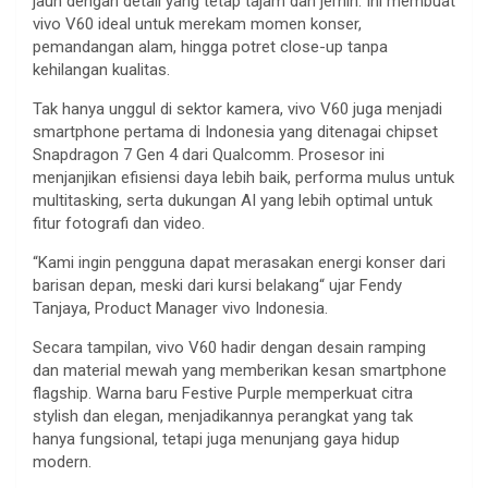
jauh
dengan
detail yang
tetap
tajam
dan
jernih
.
Ini
membuat
vivo V60 ideal
untuk
merekam
momen
konser
,
pemandangan
alam
,
hingga
potret
close-up
tanpa
kehilangan
kualitas
.
Tak
hanya
unggul
di
sektor
kamera
, vivo V60 juga
menjadi
smartphone
pertama
di Indonesia yang
ditenagai
chipset
Snapdragon 7 Gen 4
dari
Qualcomm.
Prosesor
ini
menjanjikan
efisiensi
daya
lebih
baik
,
performa
mulus
untuk
multitasking,
serta
dukungan
AI yang
lebih
optimal
untuk
fitur
fotografi
dan video.
“
Kami
ingin
pengguna
dapat
merasakan
energi
konser
dari
barisan
depan
,
meski
dari
kursi
belakang
“
ujar
Fendy
Tanjaya
, Product Manager vivo Indonesia
.
Secara
tampilan
, vivo V60
hadir
dengan
desain
ramping
dan material
mewah
yang
memberikan
kesan
smartphone
flagship.
Warna
baru
Festive Purple
memperkuat
citra
stylish dan
elegan
,
menjadikannya
perangkat
yang
tak
hanya
fungsional
,
tetapi
juga
menunjang
gaya
hidup
modern.