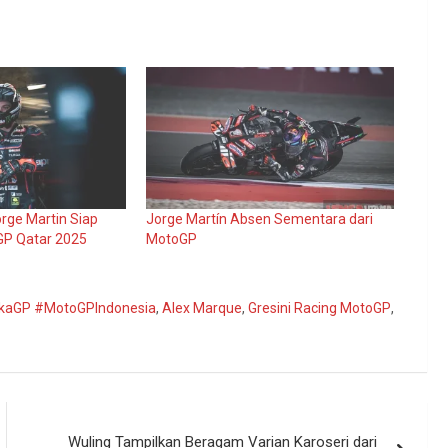
rge Martin Siap
Jorge Martín Absen Sementara dari
GP Qatar 2025
MotoGP
kaGP #MotoGPIndonesia
,
Alex Marque
,
Gresini Racing MotoGP
,
Wuling Tampilkan Beragam Varian Karoseri dari