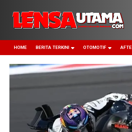
Skip
to
content
Jendela Cakrawala Indonesia
LensaUtama
HOME
BERITA TERKINI
OTOMOTIF
AFT