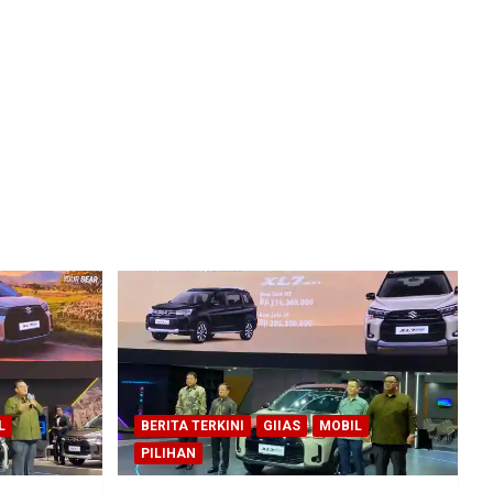
L
BERITA TERKINI
GIIAS
MOBIL
PILIHAN