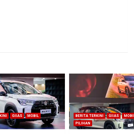
KINI
GIIAS
MOBIL
BERITA TERKINI
GIIAS
MOBI
PILIHAN