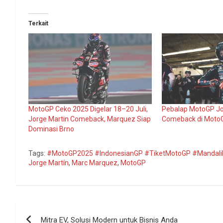
Terkait
MotoGP Ceko 2025 Digelar 18–20 Juli,
Pebalap MotoGP Jo
Jorge Martin Comeback, Marquez Siap
Comeback di Moto
Dominasi Brno
Tags:
#MotoGP2025 #IndonesianGP #TiketMotoGP #Mandali
Jorge Martín
,
Marc Marquez
,
MotoGP
Navigasi
Mitra EV, Solusi Modern untuk Bisnis Anda