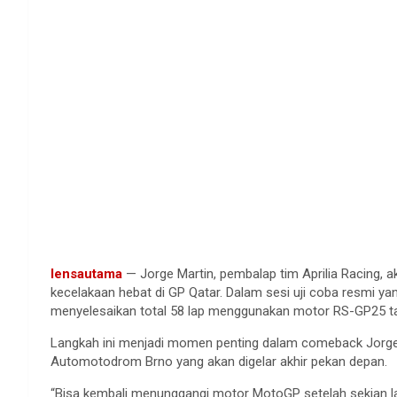
lensautama
— Jorge Martin, pembalap tim Aprilia Racing, a
kecelakaan hebat di GP Qatar. Dalam sesi uji coba resmi yang 
menyelesaikan total 58 lap menggunakan motor RS-GP25 ta
Langkah ini menjadi momen penting dalam comeback Jorge M
Automotodrom Brno yang akan digelar akhir pekan depan.
“Bisa kembali menunggangi motor MotoGP setelah sekian la