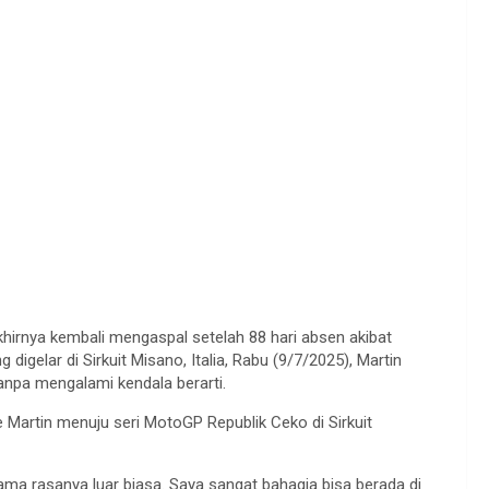
khirnya kembali mengaspal setelah 88 hari absen akibat
digelar di Sirkuit Misano, Italia, Rabu (9/7/2025), Martin
npa mengalami kendala berarti.
artin menuju seri MotoGP Republik Ceko di Sirkuit
ma rasanya luar biasa. Saya sangat bahagia bisa berada di