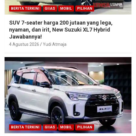
BERITA TERKINI
GIIAS
MOBIL
PILIHAN
SUV 7-seater harga 200 jutaan yang lega,
nyaman, dan irit, New Suzuki XL7 Hybrid
Jawabannya!
4 Agustus 2026
Yudi Atmaja
BERITA TERKINI
GIIAS
MOBIL
PILIHAN