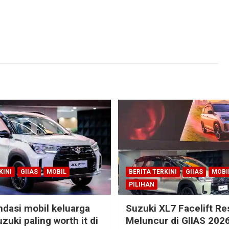
KINI
GIIAS
MOBIL
BERITA TERKINI
GIIAS
MOBI
PILIHAN
dasi mobil keluarga
Suzuki XL7 Facelift R
zuki paling worth it di
Meluncur di GIIAS 2026