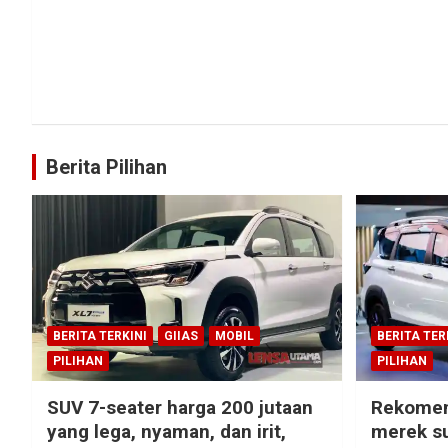
Berita Pilihan
BERITA TERKINI
GIIAS
MOBIL
BERITA TER
PILIHAN
PILIHAN
SUV 7-seater harga 200 jutaan
Rekomen
yang lega, nyaman, dan irit,
merek su