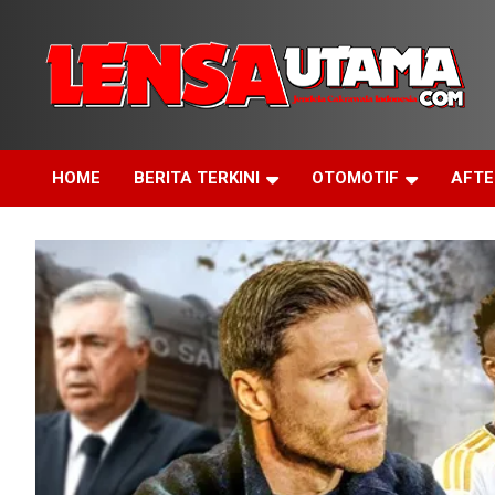
Skip
to
content
Jendela Cakrawala Indonesia
LensaUtama
HOME
BERITA TERKINI
OTOMOTIF
AFT