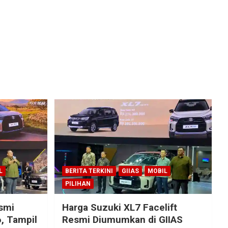
L
BERITA TERKINI
GIIAS
MOBIL
PILIHAN
esmi
Harga Suzuki XL7 Facelift
, Tampil
Resmi Diumumkan di GIIAS