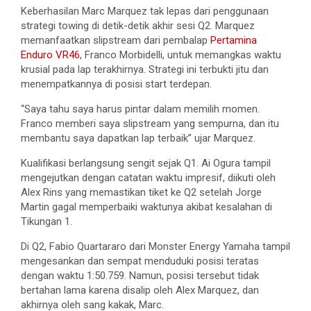
Keberhasilan Marc Marquez tak lepas dari penggunaan
strategi towing di detik-detik akhir sesi Q2. Marquez
memanfaatkan slipstream dari pembalap
Pertamina
Enduro VR46
, Franco Morbidelli, untuk memangkas waktu
krusial pada lap terakhirnya. Strategi ini terbukti jitu dan
menempatkannya di posisi start terdepan.
“Saya tahu saya harus pintar dalam memilih momen.
Franco memberi saya slipstream yang sempurna, dan itu
membantu saya dapatkan lap terbaik” ujar Marquez.
Kualifikasi berlangsung sengit sejak Q1. Ai Ogura tampil
mengejutkan dengan catatan waktu impresif, diikuti oleh
Alex Rins yang memastikan tiket ke Q2 setelah Jorge
Martin gagal memperbaiki waktunya akibat kesalahan di
Tikungan 1.
Di Q2, Fabio Quartararo dari Monster Energy Yamaha tampil
mengesankan dan sempat menduduki posisi teratas
dengan waktu 1:50.759. Namun, posisi tersebut tidak
bertahan lama karena disalip oleh Alex Marquez, dan
akhirnya oleh sang kakak, Marc.