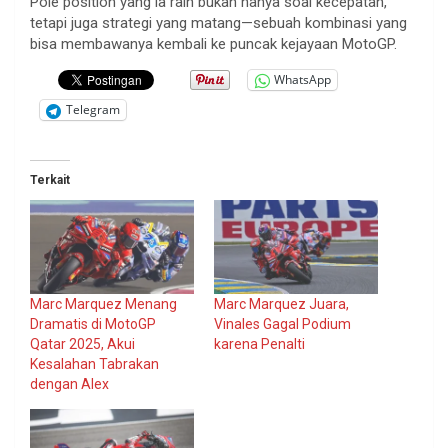
Pole position yang ia raih bukan hanya soal kecepatan,
tetapi juga strategi yang matang—sebuah kombinasi yang
bisa membawanya kembali ke puncak kejayaan MotoGP.
WhatsApp
Telegram
Terkait
Marc Marquez Menang
Marc Marquez Juara,
Dramatis di MotoGP
Vinales Gagal Podium
Qatar 2025, Akui
karena Penalti
Kesalahan Tabrakan
dengan Alex