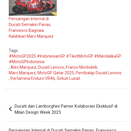
Persaingan Internal di
Ducati Semakin Panas,
Francesco Bagnaia
Kalahkan Marc Marquez
Tags:
#MotoGP2025 #IndonesianGP #TiketMotoGP #MandalikaGP
#MotoGPIndonesia
,
Alex Marquez
,
Ducati Lenovo
,
Franco Morbidelli
,
Marc Marquez
,
MotoGP Qatar 2025
,
Pembalap Ducati Lenovo
,
Pertamina Enduro VR46
,
Sirkuit Lusail
Navigasi
Ducati dan Lamborghini Pamer Kolaborasi Eksklusif di
pos
Milan Design Week 2025
Persaingan Internal di Ducati Semakin Panas, Francesco