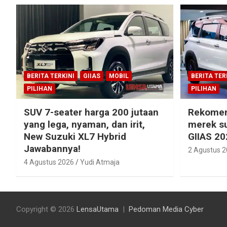
BERITA TERKINI
GIIAS
MOBIL
BERITA TER
PILIHAN
PILIHAN
SUV 7-seater harga 200 jutaan
Rekomen
yang lega, nyaman, dan irit,
merek su
New Suzuki XL7 Hybrid
GIIAS 20
Jawabannya!
2 Agustus 
4 Agustus 2026
Yudi Atmaja
Copyright © 2026
LensaUtama
Pedoman Media Cyber