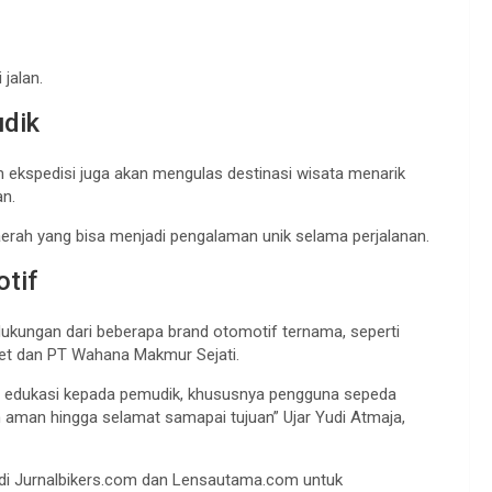
 jalan.
udik
 ekspedisi juga akan mengulas destinasi wisata menarik
an.
aerah yang bisa menjadi pengalaman unik selama perjalanan.
tif
dukungan dari beberapa brand otomotif ternama, seperti
met dan PT Wahana Makmur Sejati.
dan edukasi kepada pemudik, khususnya pengguna sepeda
 aman hingga selamat samapai tujuan” Ujar Yudi Atmaja,
ya di Jurnalbikers.com dan Lensautama.com untuk