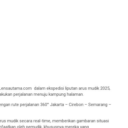
Lensautama.com dalam ekspedisi liputan arus mudik 2025,
lakukan perjalanan menuju kampung halaman.
dengan rute perjalanan 360° Jakarta – Cirebon – Semarang –
arus mudik secara real-time, memberikan gambaran situasi
imanfaatkan oleh pemudik, khususnya mereka yang