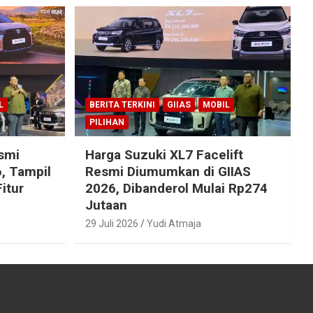
L
BERITA TERKINI
GIIAS
MOBIL
PILIHAN
esmi
Harga Suzuki XL7 Facelift
, Tampil
Resmi Diumumkan di GIIAS
itur
2026, Dibanderol Mulai Rp274
Jutaan
29 Juli 2026
Yudi Atmaja