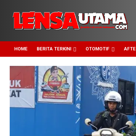
Skip
to
content
Jendela Cakrawala Indonesia
LensaUtama
HOME
BERITA TERKINI
OTOMOTIF
AFT