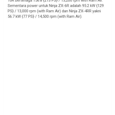
10R bertenaga 156.8 {213 PS} / 13,200 rpm with Ram Air.
Sementara power untuk Ninja ZX-6R adalah 95.2 kW {129
PS} / 13,000 rpm (with Ram Air) dan Ninja ZX-4RR yakni
56.7 kW {77 PS} / 14,500 rpm (with Ram Air).