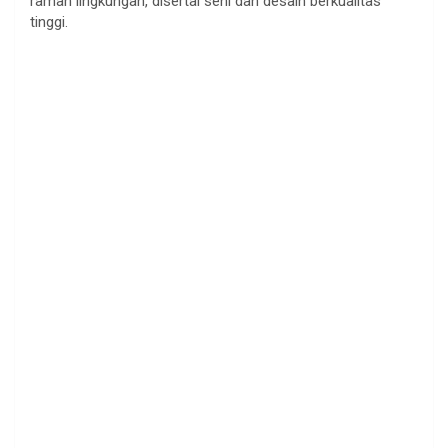
ramah lingkungan, disertai seni dan desain berkualitas
tinggi.