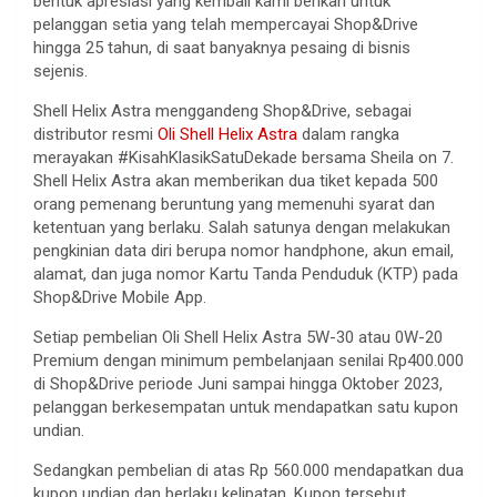
bentuk apresiasi yang kembali kami berikan untuk
pelanggan setia yang telah mempercayai Shop&Drive
hingga 25 tahun, di saat banyaknya pesaing di bisnis
sejenis.
Shell Helix Astra menggandeng Shop&Drive, sebagai
distributor resmi
Oli Shell Helix Astra
dalam rangka
merayakan #KisahKlasikSatuDekade bersama Sheila on 7.
Shell Helix Astra akan memberikan dua tiket kepada 500
orang pemenang beruntung yang memenuhi syarat dan
ketentuan yang berlaku. Salah satunya dengan melakukan
pengkinian data diri berupa nomor handphone, akun email,
alamat, dan juga nomor Kartu Tanda Penduduk (KTP) pada
Shop&Drive Mobile App.
Setiap pembelian Oli Shell Helix Astra 5W-30 atau 0W-20
Premium dengan minimum pembelanjaan senilai Rp400.000
di Shop&Drive periode Juni sampai hingga Oktober 2023,
pelanggan berkesempatan untuk mendapatkan satu kupon
undian.
Sedangkan pembelian di atas Rp 560.000 mendapatkan dua
kupon undian dan berlaku kelipatan. Kupon tersebut