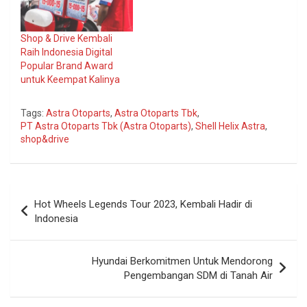
memenuhi kebutuhan
pelanggan setianya yang
ingin dan hanya bisa
Shop & Drive Kembali
melakukan perawatan
Raih Indonesia Digital
kendaraannya di hari libur.
Popular Brand Award
David Anthonius, Retail
untuk Keempat Kalinya
Division Head Astra
Otoparts mengatakan,
Tags:
Astra Otoparts
,
Astra Otoparts Tbk
,
kami ingin selalu…
PT Astra Otoparts Tbk (Astra Otoparts)
,
Shell Helix Astra
,
shop&drive
Navigasi
Hot Wheels Legends Tour 2023, Kembali Hadir di
pos
Indonesia
Hyundai Berkomitmen Untuk Mendorong
Pengembangan SDM di Tanah Air