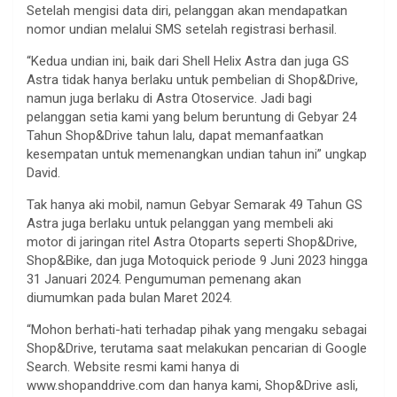
Setelah mengisi data diri, pelanggan akan mendapatkan
nomor undian melalui SMS setelah registrasi berhasil.
“Kedua undian ini, baik dari Shell Helix Astra dan juga GS
Astra tidak hanya berlaku untuk pembelian di Shop&Drive,
namun juga berlaku di Astra Otoservice. Jadi bagi
pelanggan setia kami yang belum beruntung di Gebyar 24
Tahun Shop&Drive tahun lalu, dapat memanfaatkan
kesempatan untuk memenangkan undian tahun ini” ungkap
David.
Tak hanya aki mobil, namun Gebyar Semarak 49 Tahun GS
Astra juga berlaku untuk pelanggan yang membeli aki
motor di jaringan ritel Astra Otoparts seperti Shop&Drive,
Shop&Bike, dan juga Motoquick periode 9 Juni 2023 hingga
31 Januari 2024. Pengumuman pemenang akan
diumumkan pada bulan Maret 2024.
“Mohon berhati-hati terhadap pihak yang mengaku sebagai
Shop&Drive, terutama saat melakukan pencarian di Google
Search. Website resmi kami hanya di
www.shopanddrive.com dan hanya kami, Shop&Drive asli,