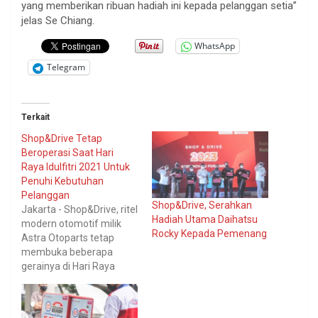
yang memberikan ribuan hadiah ini kepada pelanggan setia”
jelas Se Chiang.
WhatsApp
Telegram
Terkait
Shop&Drive Tetap
Beroperasi Saat Hari
Raya Idulfitri 2021 Untuk
Penuhi Kebutuhan
Pelanggan
Shop&Drive, Serahkan
Jakarta - Shop&Drive, ritel
Hadiah Utama Daihatsu
modern otomotif milik
Rocky Kepada Pemenang
Astra Otoparts tetap
membuka beberapa
gerainya di Hari Raya
Idulfitri 1442 H
mendatang. Hal ini
dilakukan demi