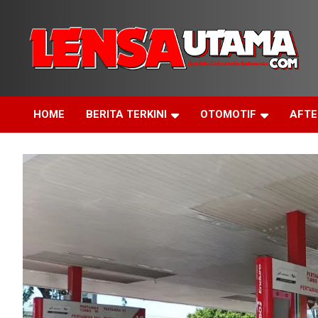
Skip
to
content
Jendela Cakrawala Indonesia
LensaUtama
HOME
BERITA TERKINI
OTOMOTIF
AFT