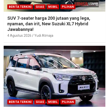
BERITA TERKINI
GIIAS
MOBIL
PILIHAN
SUV 7-seater harga 200 jutaan yang lega,
nyaman, dan irit, New Suzuki XL7 Hybrid
Jawabannya!
4 Agustus 2026
Yudi Atmaja
BERITA TERKINI
GIIAS
MOBIL
PILIHAN