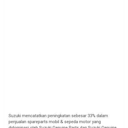
Suzuki mencatatkan peningkatan sebesar 33% dalam
penjualan spareparts mobil & sepeda motor yang
didominasi oleh Suzuki Genuine Parts dan Suzuki Genuine