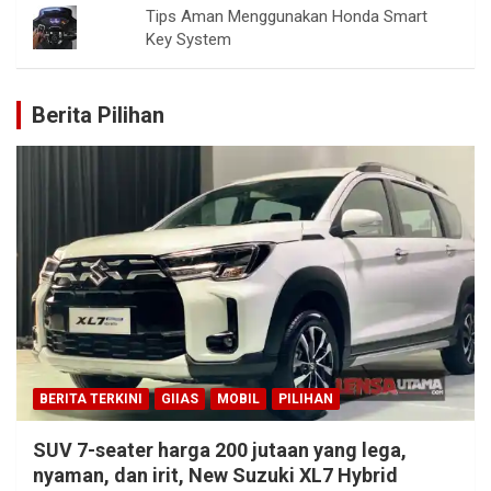
Tips Aman Menggunakan Honda Smart
Key System
Berita Pilihan
BERITA TERKINI
GIIAS
MOBIL
PILIHAN
SUV 7-seater harga 200 jutaan yang lega,
nyaman, dan irit, New Suzuki XL7 Hybrid