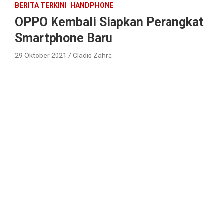
BERITA TERKINI
HANDPHONE
OPPO Kembali Siapkan Perangkat
Smartphone Baru
29 Oktober 2021
Gladis Zahra