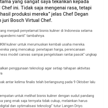
 utama yang sangat saya tekankan kepada
hef ini. Tidak saja mengenai rasa, tetapi
hasil produksi mereka” jelas Chef Degan
juri Bosch Virtual Chef.
yang menjadi penyelamat bisnis kuliner di Indonesia selama
capandemi nanti” tambahnya.
MKM kuliner untuk merumuskan kembali usaha mereka.
mereka yang mencakup: penetapan harga, perencanaan
ness model canvas sampai pengelolaan rantai pasok” ungkap
kan penggunaan teknologi agar setiap tahapan aktivitas
ya
 antar kelima finalis telah berlangsung pada 9 Oktober lalu
empatan untuk melihat bisnis kuliner dengan sudut pandang
a yang enak saja ternyata tidak cukup, melainkan harus
digital dan optimalisasi teknologi” tutur Langen Driyo.