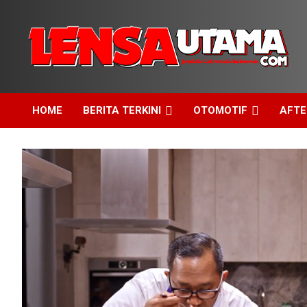
Skip
to
content
Jendela Cakrawala Indonesia
LensaUtama
HOME
BERITA TERKINI
OTOMOTIF
AFT