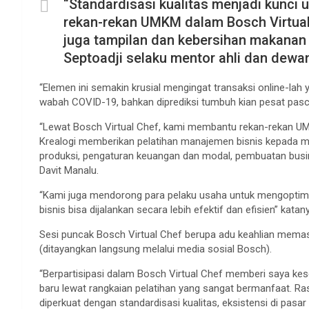
“Standardisasi kualitas menjadi kunci
rekan-rekan UMKM dalam Bosch Virtual C
juga tampilan dan kebersihan makanan 
Septoadji selaku mentor ahli dan dewan 
“Elemen ini semakin krusial mengingat transaksi online-lah 
wabah COVID-19, bahkan diprediksi tumbuh kian pesat pas
“Lewat Bosch Virtual Chef, kami membantu rekan-rekan U
Krealogi memberikan pelatihan manajemen bisnis kepada 
produksi, pengaturan keuangan dan modal, pembuatan busi
Davit Manalu.
“Kami juga mendorong para pelaku usaha untuk mengoptimal
bisnis bisa dijalankan secara lebih efektif dan efisien” katan
Sesi puncak Bosch Virtual Chef berupa adu keahlian memasak
(ditayangkan langsung melalui media sosial Bosch).
“Berpartisipasi dalam Bosch Virtual Chef memberi saya kes
baru lewat rangkaian pelatihan yang sangat bermanfaat. Ras
diperkuat dengan standardisasi kualitas, eksistensi di pasar 