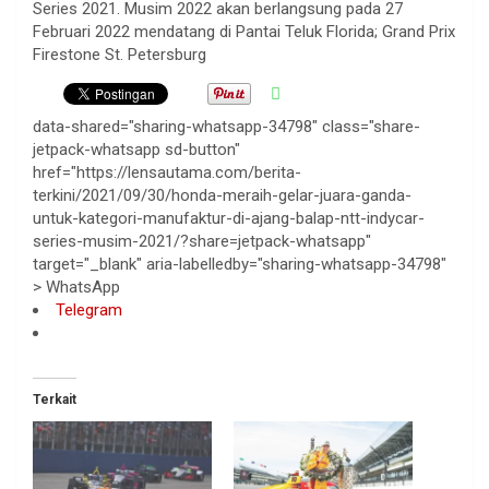
Series 2021. Musim 2022 akan berlangsung pada 27
Februari 2022 mendatang di Pantai Teluk Florida; Grand Prix
Firestone St. Petersburg
data-shared="sharing-whatsapp-34798" class="share-
jetpack-whatsapp sd-button"
href="https://lensautama.com/berita-
terkini/2021/09/30/honda-meraih-gelar-juara-ganda-
untuk-kategori-manufaktur-di-ajang-balap-ntt-indycar-
series-musim-2021/?share=jetpack-whatsapp"
target="_blank" aria-labelledby="sharing-whatsapp-34798"
>
WhatsApp
Telegram
Terkait