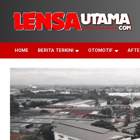
Skip
to
content
Jendela Cakrawala Indonesia
LensaUtama
HOME
BERITA TERKINI
OTOMOTIF
AFT