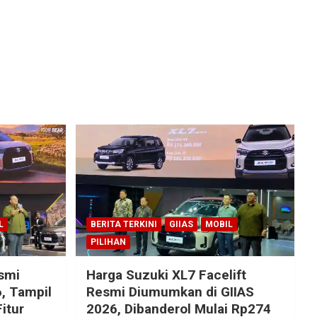
L
BERITA TERKINI
GIIAS
MOBIL
PILIHAN
esmi
Harga Suzuki XL7 Facelift
, Tampil
Resmi Diumumkan di GIIAS
itur
2026, Dibanderol Mulai Rp274