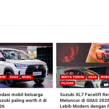
KINI
GIIAS
MOBIL
BERITA TERKINI
GIIAS
MOBI
PILIHAN
dasi mobil keluarga
Suzuki XL7 Facelift R
zuki paling worth it di
Meluncur di GIIAS 2026
26
Lebih Modern dengan F