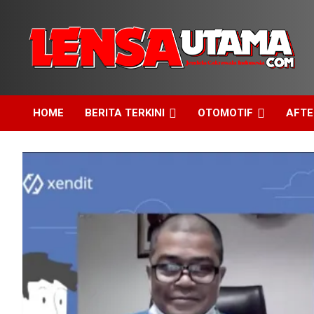
Skip
to
content
Jendela Cakrawala Indonesia
LensaUtama
HOME
BERITA TERKINI
OTOMOTIF
AFT