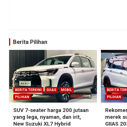
Berita Pilihan
BERITA TERKINI
GIIAS
MOBIL
BERITA TER
PILIHAN
PILIHAN
SUV 7-seater harga 200 jutaan
Rekomen
yang lega, nyaman, dan irit,
merek su
New Suzuki XL7 Hybrid
GIIAS 20