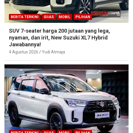
BERITA TERKINI
GIIAS
MOBIL
PILIHAN
SUV 7-seater harga 200 jutaan yang lega,
nyaman, dan irit, New Suzuki XL7 Hybrid
Jawabannya!
4 Agustus 2026
Yudi Atmaja
BERITA TERKINI
GIIAS
MOBIL
PILIHAN